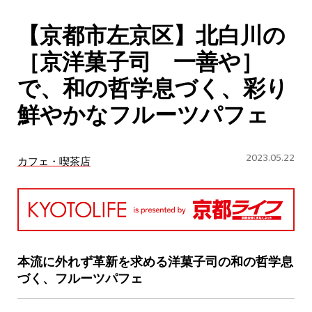
CULTURE
【京都市左京区】北白川の
ABOUT US
［京洋菓子司 一善や］
Instagram
で、和の哲学息づく、彩り
鮮やかなフルーツパフェ
チケットプレゼント応募
2023.05.22
カフェ・喫茶店
MAIN MENU
SERIES
本流に外れず革新を求める洋菓子司の和の哲学息
づく、フルーツパフェ
カレーが好き