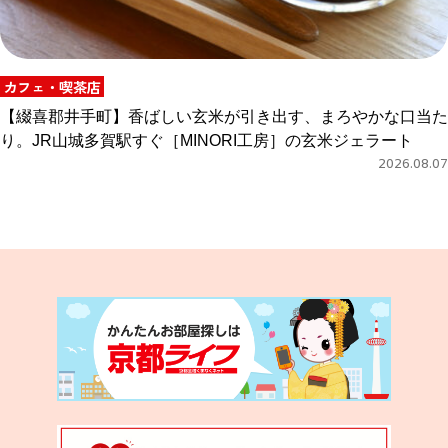
カフェ・喫茶店
【綴喜郡井手町】香ばしい玄米が引き出す、まろやかな口当た
り。JR山城多賀駅すぐ［MINORI工房］の玄米ジェラート
2026.08.07