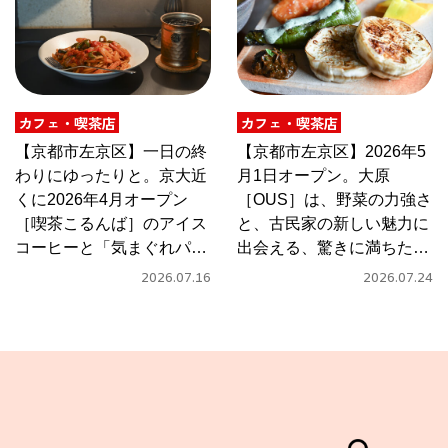
カフェ・喫茶店
カフェ・喫茶店
【京都市左京区】一日の終
【京都市左京区】2026年5
わりにゆったりと。京大近
月1日オープン。大原
くに2026年4月オープン
［OUS］は、野菜の力強さ
［喫茶こるんば］のアイス
と、古民家の新しい魅力に
コーヒーと「気まぐれパス
出会える、驚きに満ちたカ
タ」
フェ
2026.07.16
2026.07.24