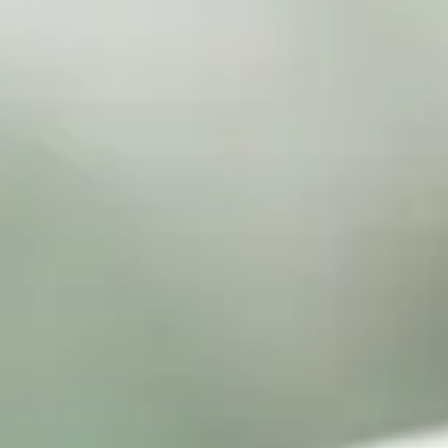
SPECIAL
SERIES
カレーが好き
京都おやつクラブ
私と店のはなし
今月の京みやげ
京都の書店