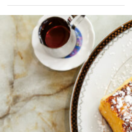
京都おやつクラブ
私と店のはなし
今月の京みやげ
京都の書店
CULTURE
すべて