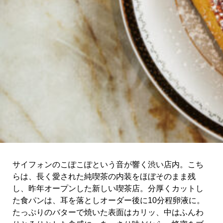
関西で開催。
おすすめの展覧会
おすすめの映画
誠光社で選びました。
おすすめの本
紹介します。
おすすめのイベント
サイフォンのこぽこぽという音が響く渋い店内。こち
らは、長く愛された純喫茶の内装をほぼそのまま残
し、昨年オープンした新しい喫茶店。分厚くカットし
た食パンは、耳を落としオーダー後に10分程卵液に。
たっぷりのバターで焼いた表面はカリッ、中はふんわ