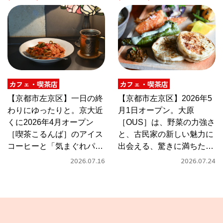
カフェ・喫茶店
カフェ・喫茶店
【京都市左京区】一日の終
【京都市左京区】2026年5
わりにゆったりと。京大近
月1日オープン。大原
くに2026年4月オープン
［OUS］は、野菜の力強さ
［喫茶こるんば］のアイス
と、古民家の新しい魅力に
コーヒーと「気まぐれパス
出会える、驚きに満ちたカ
タ」
フェ
2026.07.16
2026.07.24