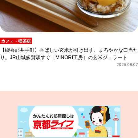
カフェ・喫茶店
【綴喜郡井手町】香ばしい玄米が引き出す、まろやかな口当た
り。JR山城多賀駅すぐ［MINORI工房］の玄米ジェラート
2026.08.07