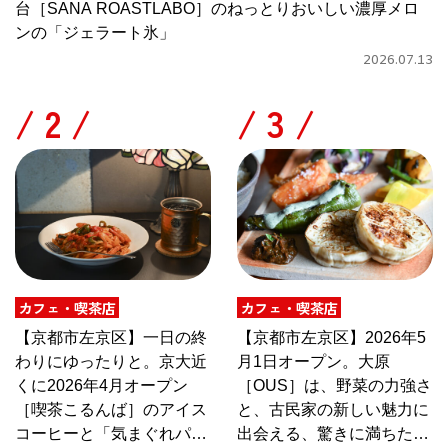
台［SANA ROASTLABO］のねっとりおいしい濃厚メロ
ンの「ジェラート氷」
2026.07.13
/
/
カフェ・喫茶店
カフェ・喫茶店
【京都市左京区】一日の終
【京都市左京区】2026年5
わりにゆったりと。京大近
月1日オープン。大原
くに2026年4月オープン
［OUS］は、野菜の力強さ
［喫茶こるんば］のアイス
と、古民家の新しい魅力に
コーヒーと「気まぐれパス
出会える、驚きに満ちたカ