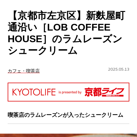
CULTURE
【京都市左京区】新麩屋町
ABOUT US
通沿い［LOB COFFEE
Instagram
HOUSE］のラムレーズン
シュークリーム
チケットプレゼント応募
2025.05.13
カフェ・喫茶店
MAIN MENU
SERIES
喫茶店のラムレーズンが入ったシュークリーム
カレーが好き