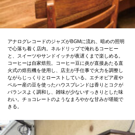
アナログレコードのジャズがBGMに流れ、暗めの照明
で心落ち着く店内。ネルドリップで淹れるコーヒー
と、スイーツやサンドイッチが夜遅くまで楽しめる。
コーヒーは自家焙煎。コーヒー豆に炎が直接あたる直
火式の焙煎機を使用し、店主が手仕事で火力を調整し
ながらじっくりとローストしている。エチオピア産や
ペルー産の豆を使ったハウスブレンドは香りとコクが
バランスよく調和し、雑味が少ないすっきりとした味
わい。チョコレートのようなまろやかな甘みが堪能で
きる。