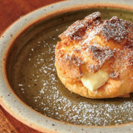
京都おやつクラブ
私と店のはなし
今月の京みやげ
京都の書店
CULTURE
すべて