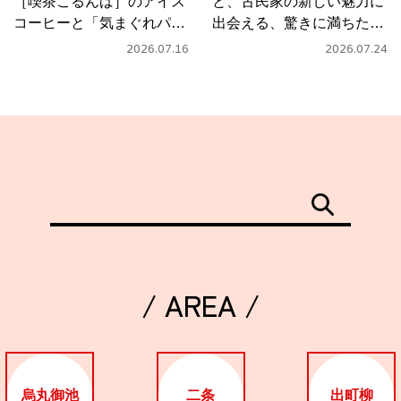
［喫茶こるんば］のアイス
と、古民家の新しい魅力に
コーヒーと「気まぐれパス
出会える、驚きに満ちたカ
タ」
フェ
2026.07.16
2026.07.24
/ AREA /
烏丸御池
二条
出町柳