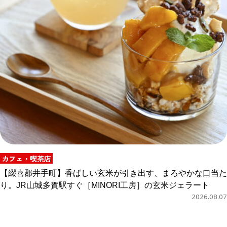
カフェ・喫茶店
【綴喜郡井手町】香ばしい玄米が引き出す、まろやかな口当た
り。JR山城多賀駅すぐ［MINORI工房］の玄米ジェラート
2026.08.07