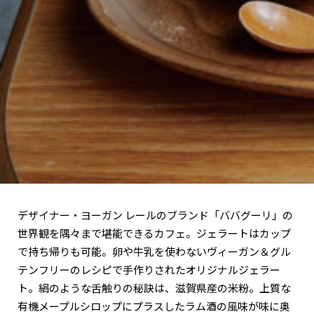
関西で開催。
おすすめの展覧会
おすすめの映画
誠光社で選びました。
おすすめの本
紹介します。
おすすめのイベント
デザイナー・ヨーガン レールのブランド「ババグーリ」の
世界観を隅々まで堪能できるカフェ。ジェラートはカップ
で持ち帰りも可能。卵や牛乳を使わないヴィーガン＆グル
テンフリーのレシピで手作りされたオリジナルジェラー
ト。絹のような舌触りの秘訣は、滋賀県産の米粉。上質な
有機メープルシロップにプラスしたラム酒の風味が味に奥