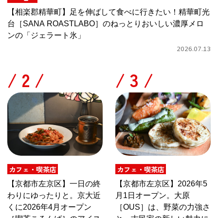
【相楽郡精華町】足を伸ばして食べに行きたい！精華町光
台［SANA ROASTLABO］のねっとりおいしい濃厚メロ
ンの「ジェラート氷」
2026.07.13
/
/
カフェ・喫茶店
カフェ・喫茶店
【京都市左京区】一日の終
【京都市左京区】2026年5
わりにゆったりと。京大近
月1日オープン。大原
くに2026年4月オープン
［OUS］は、野菜の力強さ