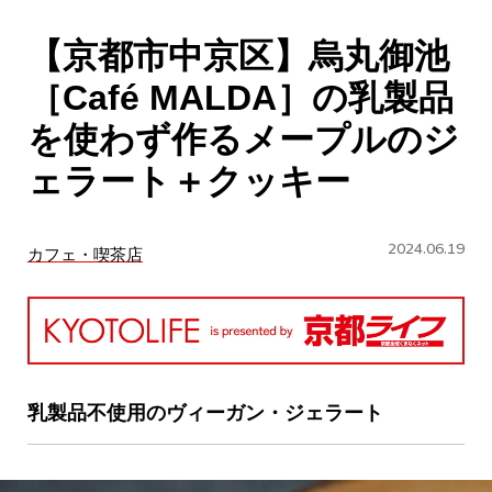
CULTURE
【京都市中京区】烏丸御池
ABOUT US
［Café MALDA］の乳製品
Instagram
を使わず作るメープルのジ
ェラート＋クッキー
チケットプレゼント応募
2024.06.19
カフェ・喫茶店
MAIN MENU
SERIES
乳製品不使用のヴィーガン・ジェラート
カレーが好き