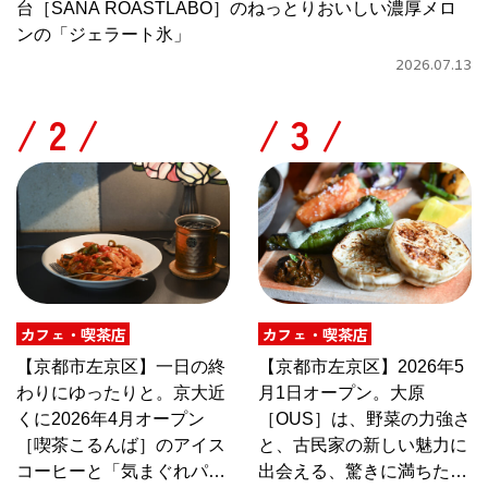
台［SANA ROASTLABO］のねっとりおいしい濃厚メロ
ンの「ジェラート氷」
2026.07.13
/
/
カフェ・喫茶店
カフェ・喫茶店
【京都市左京区】一日の終
【京都市左京区】2026年5
わりにゆったりと。京大近
月1日オープン。大原
くに2026年4月オープン
［OUS］は、野菜の力強さ
［喫茶こるんば］のアイス
と、古民家の新しい魅力に
コーヒーと「気まぐれパス
出会える、驚きに満ちたカ