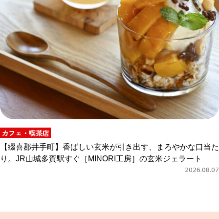
カフェ・喫茶店
【綴喜郡井手町】香ばしい玄米が引き出す、まろやかな口当た
り。JR山城多賀駅すぐ［MINORI工房］の玄米ジェラート
2026.08.07