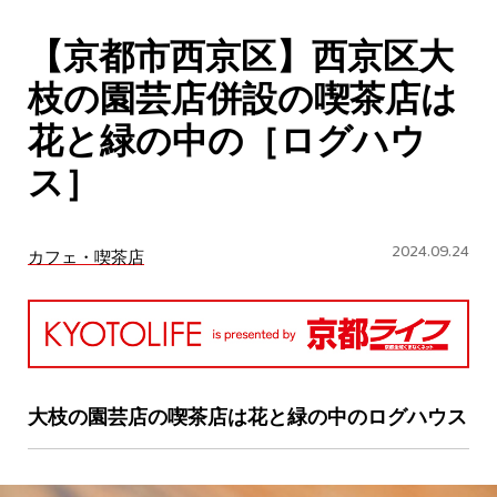
CULTURE
【京都市西京区】西京区大
ABOUT US
枝の園芸店併設の喫茶店は
Instagram
花と緑の中の［ログハウ
ス］
チケットプレゼント応募
2024.09.24
カフェ・喫茶店
MAIN MENU
SERIES
大枝の園芸店の喫茶店は花と緑の中のログハウス
カレーが好き