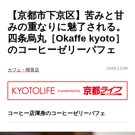
CULTURE
【京都市下京区】苦みと甘
ABOUT US
みの重なりに魅了される。
Instagram
四条烏丸［Okaffe kyoto］
のコーヒーゼリーパフェ
チケットプレゼント応募
2024.12.09
カフェ・喫茶店
MAIN MENU
SERIES
コーヒー店渾身のコーヒーゼリーパフェ
カレーが好き