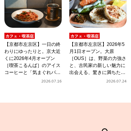
カフェ・喫茶店
カフェ・喫茶店
【京都市左京区】一日の終
【京都市左京区】2026年5
わりにゆったりと。京大近
月1日オープン。大原
くに2026年4月オープン
［OUS］は、野菜の力強さ
［喫茶こるんば］のアイス
と、古民家の新しい魅力に
コーヒーと「気まぐれパス
出会える、驚きに満ちたカ
タ」
フェ
2026.07.16
2026.07.24