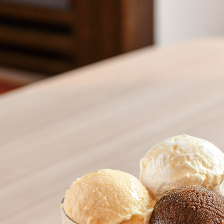
京都おやつクラブ
私と店のはなし
今月の京みやげ
京都の書店
CULTURE
すべて