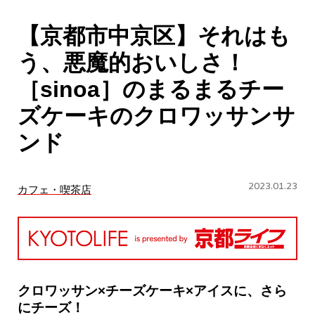
CULTURE
【京都市中京区】それはも
ABOUT US
う、悪魔的おいしさ！
Instagram
［sinoa］のまるまるチー
ズケーキのクロワッサンサ
チケットプレゼント応募
ンド
2023.01.23
カフェ・喫茶店
MAIN MENU
SERIES
クロワッサン×チーズケーキ×アイスに、さら
にチーズ！
カレーが好き