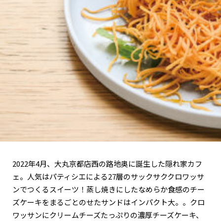
関西で開催。
おすすめの展覧会
おすすめの映画
誠光社で選びました。
おすすめの本
紹介します。
おすすめのイベント
2022年4月、大丸京都店西の路地奥に誕生した隠れ家カフ
ェ。人気はパティシエによる27層のサックサククロワッサ
ンでつくるスイーツ！蒸し焼きにしたなめらか食感のチー
ズケーキをまるごとのせたサンドはインパクト大。。クロ
ワッサンにクリームチーズたっぷりの濃厚チーズケーキ、