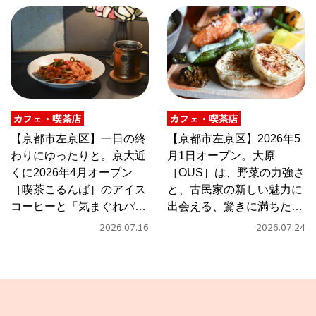
カフェ・喫茶店
カフェ・喫茶店
【京都市左京区】一日の終
【京都市左京区】2026年5
わりにゆったりと。京大近
月1日オープン。大原
くに2026年4月オープン
［OUS］は、野菜の力強さ
［喫茶こるんば］のアイス
と、古民家の新しい魅力に
コーヒーと「気まぐれパス
出会える、驚きに満ちたカ
タ」
フェ
2026.07.16
2026.07.24