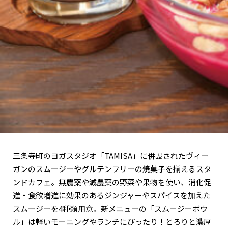
関西で開催。
おすすめの展覧会
おすすめの映画
誠光社で選びました。
おすすめの本
紹介します。
おすすめのイベント
三条寺町のヨガスタジオ「TAMISA」に併設されたヴィー
ガンのスムージーやグルテンフリーの焼菓子を揃えるスタ
ンドカフェ。無農薬や減農薬の野菜や果物を使い、消化促
進・食欲増進に効果のあるジンジャーやスパイスを加えた
スムージーを4種類用意。新メニューの「スムージーボウ
ル」は軽いモーニングやランチにぴったり！とろりと濃厚