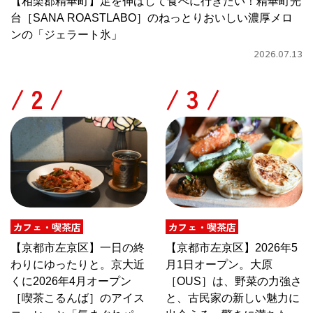
【相楽郡精華町】足を伸ばして食べに行きたい！精華町光
台［SANA ROASTLABO］のねっとりおいしい濃厚メロ
ンの「ジェラート氷」
2026.07.13
/
/
カフェ・喫茶店
カフェ・喫茶店
【京都市左京区】一日の終
【京都市左京区】2026年5
わりにゆったりと。京大近
月1日オープン。大原
くに2026年4月オープン
［OUS］は、野菜の力強さ
［喫茶こるんば］のアイス
と、古民家の新しい魅力に