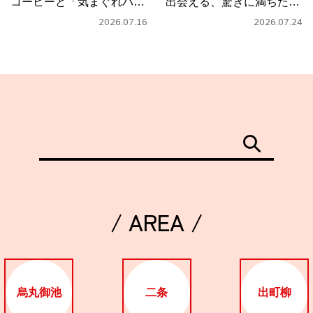
コーヒーと「気まぐれパス
出会える、驚きに満ちたカ
タ」
フェ
2026.07.16
2026.07.24
/ AREA /
烏丸御池
二条
出町柳