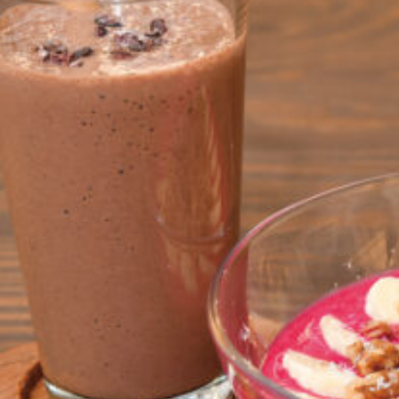
京都おやつクラブ
私と店のはなし
今月の京みやげ
京都の書店
CULTURE
すべて