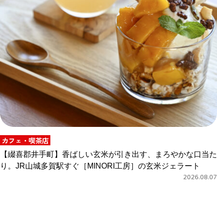
カフェ・喫茶店
【綴喜郡井手町】香ばしい玄米が引き出す、まろやかな口当た
り。JR山城多賀駅すぐ［MINORI工房］の玄米ジェラート
2026.08.07