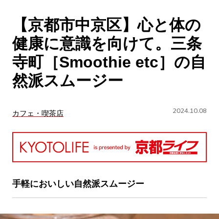
CULTURE
【京都市中京区】心と体の
ABOUT US
健康に意識を向けて。三条
Instagram
寺町［Smoothie etc］の自
然派スムージー
チケットプレゼント応募
2024.10.08
カフェ・喫茶店
MAIN MENU
SERIES
手軽においしい自然派スムージー
カレーが好き