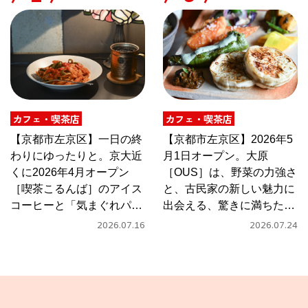
カフェ・喫茶店
カフェ・喫茶店
【京都市左京区】一日の終
【京都市左京区】2026年5
わりにゆったりと。京大近
月1日オープン。大原
くに2026年4月オープン
［OUS］は、野菜の力強さ
［喫茶こるんば］のアイス
と、古民家の新しい魅力に
コーヒーと「気まぐれパス
出会える、驚きに満ちたカ
タ」
フェ
2026.07.16
2026.07.24