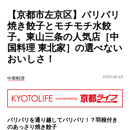
CULTURE
【京都市左京区】パリパリ
ABOUT US
焼き餃子とモチモチ水餃
Instagram
子。東山三条の人気店［中
国料理 東北家］の選べない
チケットプレゼント応募
おいしさ！
2025.06.16
中華料理
MAIN MENU
SERIES
パリパリを通り越してバリバリ！？羽根付き
のあっさり焼き餃子
カレーが好き