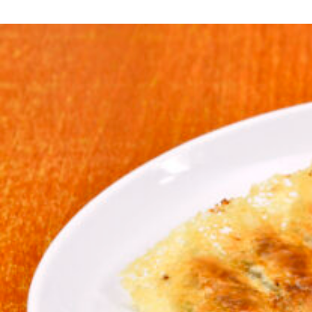
京都おやつクラブ
私と店のはなし
今月の京みやげ
京都の書店
CULTURE
すべて