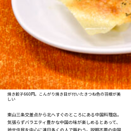
関西で開催。
おすすめの展覧会
おすすめの映画
誠光社で選びました。
おすすめの本
紹介します。
おすすめのイベント
焼き餃子660円。こんがり焼き目が付いたきつね色の羽根が美
しい
東山三条交差点から北へすぐのところにある中国料理店。
気張らずバラエティ豊かな中国の味が楽しめるとあって、
地元住民を中心に連日多くの人で賑わう。説明不要の中国