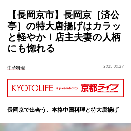
CULTURE
【長岡京市】長岡京［済公
ABOUT US
亭］の特大唐揚げはカラッ
Instagram
と軽やか！店主夫妻の人柄
にも惚れる
チケットプレゼント応募
2025.09.27
中華料理
MAIN MENU
SERIES
長岡京で出会う、本格中国料理と特大唐揚げ
カレーが好き