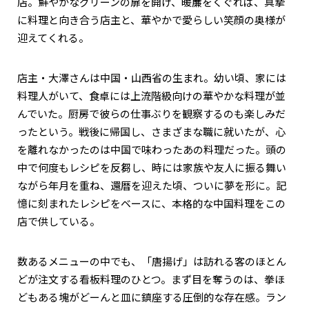
店。鮮やかなグリーンの扉を開け、暖簾をくぐれば、真摯
に料理と向き合う店主と、華やかで愛らしい笑顔の奥様が
迎えてくれる。
店主・大澤さんは中国・山西省の生まれ。幼い頃、家には
料理人がいて、食卓には上流階級向けの華やかな料理が並
んでいた。厨房で彼らの仕事ぶりを観察するのも楽しみだ
ったという。戦後に帰国し、さまざまな職に就いたが、心
を離れなかったのは中国で味わったあの料理だった。頭の
中で何度もレシピを反芻し、時には家族や友人に振る舞い
ながら年月を重ね、還暦を迎えた頃、ついに夢を形に。記
憶に刻まれたレシピをベースに、本格的な中国料理をこの
店で供している。
数あるメニューの中でも、「唐揚げ」は訪れる客のほとん
どが注文する看板料理のひとつ。まず目を奪うのは、拳ほ
どもある塊がどーんと皿に鎮座する圧倒的な存在感。ラン