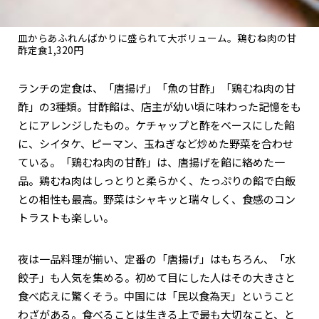
皿からあふれんばかりに盛られて大ボリューム。鶏むね肉の甘
酢定食1,320円
ランチの定食は、「唐揚げ」「魚の甘酢」「鶏むね肉の甘
酢」の3種類。甘酢餡は、店主が幼い頃に味わった記憶をも
とにアレンジしたもの。ケチャップと酢をベースにした餡
に、シイタケ、ピーマン、玉ねぎなど炒めた野菜を合わせ
ている。「鶏むね肉の甘酢」は、唐揚げを餡に絡めた一
品。鶏むね肉はしっとりと柔らかく、たっぷりの餡で白飯
との相性も最高。野菜はシャキッと瑞々しく、食感のコン
トラストも楽しい。
夜は一品料理が揃い、定番の「唐揚げ」はもちろん、「水
餃子」も人気を集める。初めて目にした人はその大きさと
食べ応えに驚くそう。中国には「民以食為天」ということ
わざがある。食べることは生きる上で最も大切なこと、と