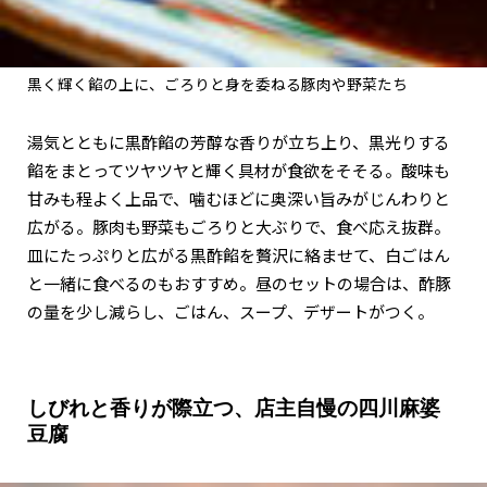
黒く輝く餡の上に、ごろりと身を委ねる豚肉や野菜たち
湯気とともに黒酢餡の芳醇な香りが立ち上り、黒光りする
餡をまとってツヤツヤと輝く具材が食欲をそそる。酸味も
甘みも程よく上品で、噛むほどに奥深い旨みがじんわりと
広がる。豚肉も野菜もごろりと大ぶりで、食べ応え抜群。
皿にたっぷりと広がる黒酢餡を贅沢に絡ませて、白ごはん
と一緒に食べるのもおすすめ。昼のセットの場合は、酢豚
の量を少し減らし、ごはん、スープ、デザートがつく。
しびれと香りが際立つ、店主自慢の四川麻婆
豆腐