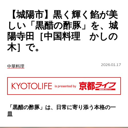
CULTURE
【城陽市】黒く輝く餡が美
ABOUT US
しい「黒醋の酢豚」を、城
Instagram
陽寺田［中国料理 かしの
木］で。
チケットプレゼント応募
2026.01.17
中華料理
MAIN MENU
SERIES
「黒醋の酢豚」は、日常に寄り添う本格の一
皿
カレーが好き