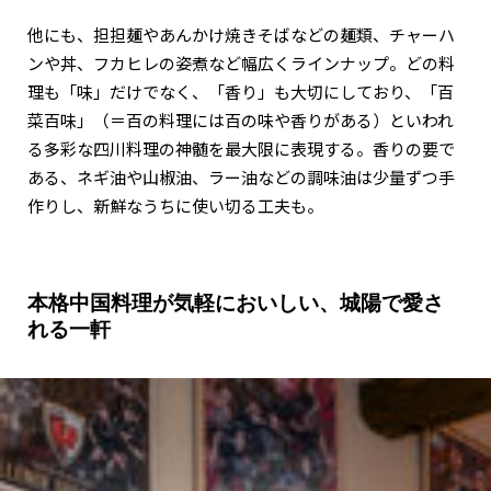
他にも、担担麺やあんかけ焼きそばなどの麺類、チャーハ
ンや丼、フカヒレの姿煮など幅広くラインナップ。どの料
理も「味」だけでなく、「香り」も大切にしており、「百
菜百味」（＝百の料理には百の味や香りがある）といわれ
る多彩な四川料理の神髄を最大限に表現する。香りの要で
ある、ネギ油や山椒油、ラー油などの調味油は少量ずつ手
作りし、新鮮なうちに使い切る工夫も。
本格中国料理が気軽においしい、城陽で愛さ
れる一軒