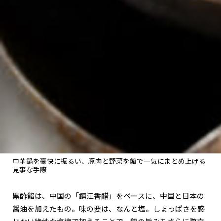
中華鍋を豪快に振るい、豚肉と野菜を餡で一気にまとめ上げる
見事な手際
黒酢餡は、中国の「鎮江香醋」をベースに、中国と日本の
醤油を加えたもの。味の要は、なんと塩。しょっぱさを感