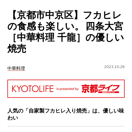
CULTURE
【京都市中京区】フカヒレ
ABOUT US
の食感も楽しい。 四条大宮
Instagram
［中華料理 千龍］の優しい
焼売
チケットプレゼント応募
2023.10.28
中華料理
MAIN MENU
SERIES
人気の「自家製フカヒレ入り焼売」は、優しい味
わい
カレーが好き