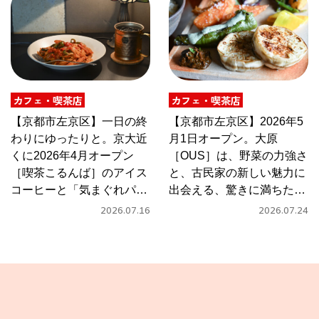
カフェ・喫茶店
カフェ・喫茶店
【京都市左京区】一日の終
【京都市左京区】2026年5
わりにゆったりと。京大近
月1日オープン。大原
くに2026年4月オープン
［OUS］は、野菜の力強さ
［喫茶こるんば］のアイス
と、古民家の新しい魅力に
コーヒーと「気まぐれパス
出会える、驚きに満ちたカ
タ」
フェ
2026.07.16
2026.07.24