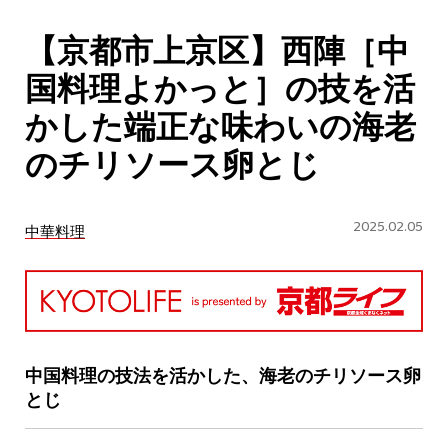
CULTURE
【京都市上京区】西陣［中
ABOUT US
国料理よかっと］の技を活
Instagram
かした端正な味わいの海老
のチリソース卵とじ
チケットプレゼント応募
2025.02.05
中華料理
MAIN MENU
SERIES
中国料理の技法を活かした、海老のチリソース卵
とじ
カレーが好き