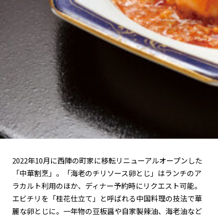
関西で開催。
おすすめの展覧会
おすすめの映画
誠光社で選びました。
おすすめの本
紹介します。
おすすめのイベント
2022年10月に西陣の町家に移転リニューアルオープンした
「中華割烹」。「海老のチリソース卵とじ」はランチのア
ラカルト利用のほか、ディナー予約時にリクエスト可能。
エビチリを「桂花仕立て」と呼ばれる中国料理の技法で華
麗な卵とじに。一年物の豆板醤や自家製辣油、海老油など