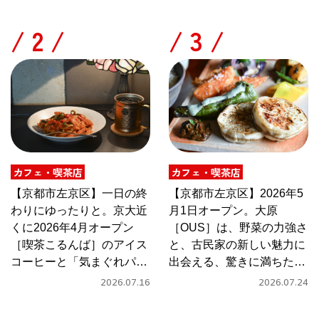
/
/
カフェ・喫茶店
カフェ・喫茶店
【京都市左京区】一日の終
【京都市左京区】2026年5
わりにゆったりと。京大近
月1日オープン。大原
くに2026年4月オープン
［OUS］は、野菜の力強さ
［喫茶こるんば］のアイス
と、古民家の新しい魅力に
コーヒーと「気まぐれパス
出会える、驚きに満ちたカ
タ」
フェ
2026.07.16
2026.07.24