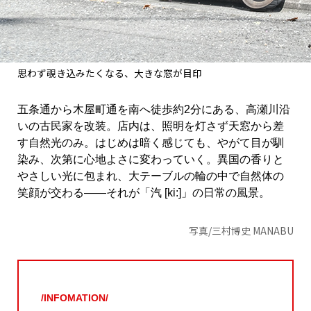
思わず覗き込みたくなる、大きな窓が目印
五条通から木屋町通を南へ徒歩約2分にある、高瀬川沿
いの古民家を改装。店内は、照明を灯さず天窓から差
す自然光のみ。はじめは暗く感じても、やがて目が馴
染み、次第に心地よさに変わっていく。異国の香りと
やさしい光に包まれ、大テーブルの輪の中で自然体の
笑顔が交わる——それが「汽 [ki:]」の日常の風景。
写真/三村博史 MANABU
/INFOMATION/