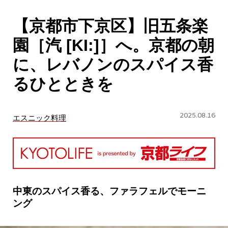
CULTURE
【京都市下京区】旧五条楽
ABOUT US
園［汽 [KI:]］へ。京都の朝
Instagram
に、レバノンのスパイス香
るひとときを
チケットプレゼント応募
2025.08.16
エスニック料理
MAIN MENU
SERIES
中東のスパイス香る、ファラフェルでモーニ
ング
カレーが好き