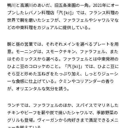
鴨川と高瀬川のあいだ、旧五条楽園の一角。2021年にオー
プンしたレバノン料理店「汽 [ki:]」では、フランス料理の
世界で腕を磨いたシェフが、ファラフェルやシャワルマな
どの中東料理をカジュアルに提供している。
朝と昼の営業では、それぞれメインを選べるプレートを用
意。モーニングは、スモークチキン、ファラフェル、また
はそのミックスから選べる。ファラフェルとは中東発祥の
ひよこ豆のコロッケのこと。「汽 [ki:]」では、ひよこ豆に
そら豆と炒めた玉ねぎをたっぷり加え、しっとりジューシ
ーな食感に仕上げている。クミンやコリアンダーの香り
が、オリエンタルな気分を誘う。
ランチでは、ファラフェルのほか、スパイスでマリネした
チキンやビーフを薪や炭で焼いたシャワルマ、季節野菜の
グリルも登場。ヴィーガンから肉好きまで満足できるメニ
ューを揃えている。