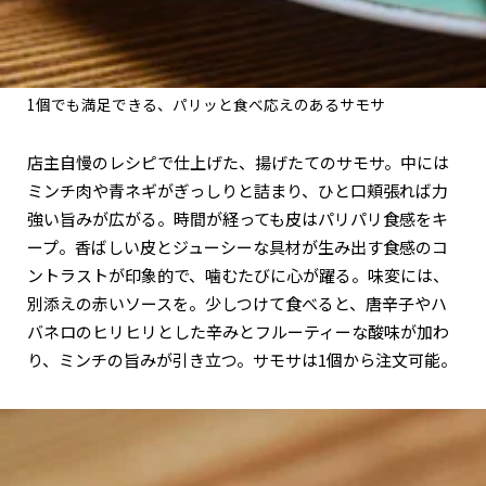
1個でも満足できる、パリッと食べ応えのあるサモサ
店主自慢のレシピで仕上げた、揚げたてのサモサ。中には
ミンチ肉や青ネギがぎっしりと詰まり、ひと口頬張れば力
強い旨みが広がる。時間が経っても皮はパリパリ食感をキ
ープ。香ばしい皮とジューシーな具材が生み出す食感のコ
ントラストが印象的で、噛むたびに心が躍る。味変には、
別添えの赤いソースを。少しつけて食べると、唐辛子やハ
バネロのヒリヒリとした辛みとフルーティーな酸味が加わ
り、ミンチの旨みが引き立つ。サモサは1個から注文可能。