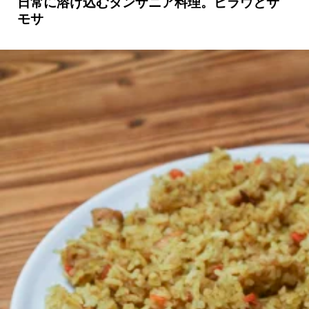
日常に溶け込むタンザニア料理。ピラウとサ
モサ
京都おやつクラブ
私と店のはなし
今月の京みやげ
京都の書店
CULTURE
すべて