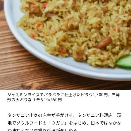
関西で開催。
おすすめの展覧会
おすすめの映画
誠光社で選びました。
おすすめの本
紹介します。
おすすめのイベント
ジャスミンライスでパラパラに仕上げたピラウ1,300円、三角
形の大ぶりなサモサ1個450円
タンザニア出身の店主が手がける、タンザニア料理店。現
地でソウルフードの「ウガリ」をはじめ、日本ではなかな
か味わえない貴重な料理が楽しめる。