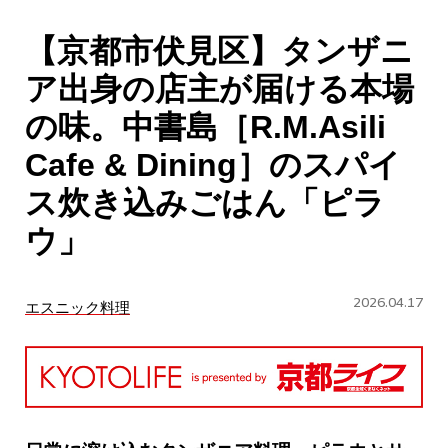
CULTURE
【京都市伏見区】タンザニ
ABOUT US
ア出身の店主が届ける本場
Instagram
の味。中書島［R.M.Asili
Cafe & Dining］のスパイ
チケットプレゼント応募
ス炊き込みごはん「ピラ
ウ」
2026.04.17
エスニック料理
MAIN MENU
SERIES
カレーが好き