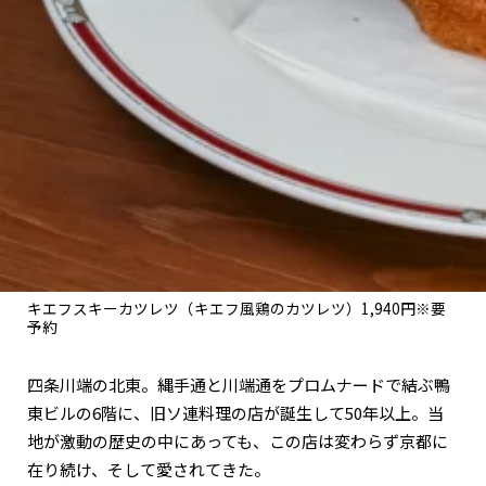
関西で開催。
おすすめの展覧会
おすすめの映画
誠光社で選びました。
おすすめの本
紹介します。
おすすめのイベント
キエフスキーカツレツ（キエフ風鶏のカツレツ）1,940円※要
予約
四条川端の北東。縄手通と川端通をプロムナードで結ぶ鴨
東ビルの6階に、旧ソ連料理の店が誕生して50年以上。当
地が激動の歴史の中にあっても、この店は変わらず京都に
在り続け、そして愛されてきた。