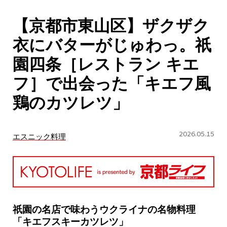
CULTURE
【京都市東山区】ザクザク
ABOUT US
衣にバターがじゅわっ。祇
Instagram
園四条［レストラン キエ
フ］で出会った「キエフ風
チケットプレゼント応募
鶏のカツレツ」
2026.05.15
エスニック料理
MAIN MENU
SERIES
祇園の名店で味わうウクライナの名物料理
「キエフスキーカツレツ」
カレーが好き