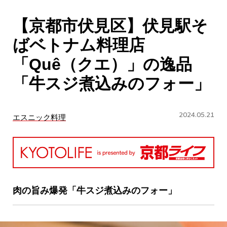
CULTURE
【京都市伏見区】伏見駅そ
ABOUT US
ばベトナム料理店
Instagram
「Quê（クエ）」の逸品
「牛スジ煮込みのフォー」
チケットプレゼント応募
2024.05.21
エスニック料理
MAIN MENU
SERIES
肉の旨み爆発「牛スジ煮込みのフォー」
カレーが好き