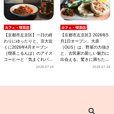
カフェ・喫茶店
カフェ・喫茶店
【京都市左京区】一日の終
【京都市左京区】2026年5
わりにゆったりと。京大近
月1日オープン。大原
くに2026年4月オープン
［OUS］は、野菜の力強さ
［喫茶こるんば］のアイス
と、古民家の新しい魅力に
コーヒーと「気まぐれパス
出会える、驚きに満ちたカ
タ」
フェ
2026.07.16
2026.07.24