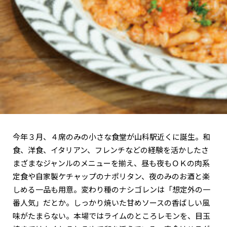
関西で開催。
おすすめの展覧会
おすすめの映画
誠光社で選びました。
おすすめの本
紹介します。
おすすめのイベント
今年３月、４席のみの小さな食堂が山科駅近くに誕生。和
食、洋食、イタリアン、フレンチなどの経験を活かしたさ
まざまなジャンルのメニューを揃え、昼も夜もＯＫの肉系
定食や自家製ケチャップのナポリタン、夜のみのお酒と楽
しめる一品も用意。変わり種のナシゴレンは「想定外の一
番人気」だとか。しっかり焼いた甘めソースの香ばしい風
味がたまらない。本場ではライムのところレモンを、目玉