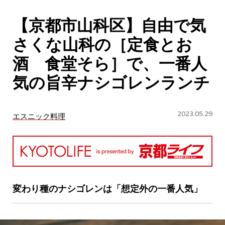
CULTURE
【京都市山科区】自由で気
ABOUT US
さくな山科の［定食とお
Instagram
酒 食堂そら］で、一番人
気の旨辛ナシゴレンランチ
チケットプレゼント応募
2023.05.29
エスニック料理
MAIN MENU
SERIES
変わり種のナシゴレンは「想定外の一番人気」
カレーが好き