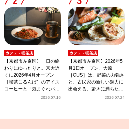
カフェ・喫茶店
カフェ・喫茶店
【京都市左京区】一日の終
【京都市左京区】2026年5
わりにゆったりと。京大近
月1日オープン。大原
くに2026年4月オープン
［OUS］は、野菜の力強さ
［喫茶こるんば］のアイス
と、古民家の新しい魅力に
コーヒーと「気まぐれパス
出会える、驚きに満ちたカ
タ」
フェ
2026.07.16
2026.07.24