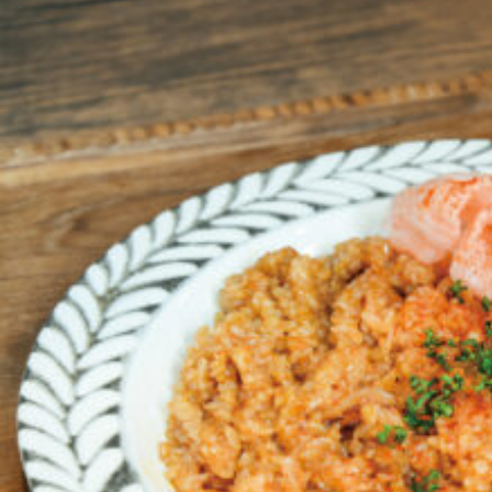
京都おやつクラブ
私と店のはなし
今月の京みやげ
京都の書店
CULTURE
すべて