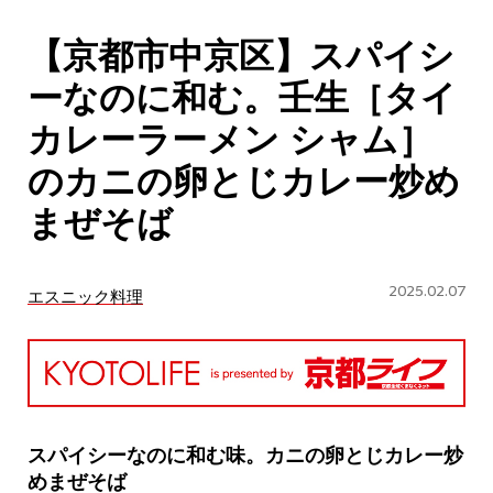
CULTURE
【京都市中京区】スパイシ
ABOUT US
ーなのに和む。壬生［タイ
Instagram
カレーラーメン シャム］
のカニの卵とじカレー炒め
チケットプレゼント応募
まぜそば
2025.02.07
エスニック料理
MAIN MENU
SERIES
スパイシーなのに和む味。カニの卵とじカレー炒
めまぜそば
カレーが好き