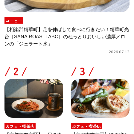
コーヒー
【相楽郡精華町】足を伸ばして食べに行きたい！精華町光
台［SANA ROASTLABO］のねっとりおいしい濃厚メロ
ンの「ジェラート氷」
2026.07.13
/
/
カフェ・喫茶店
カフェ・喫茶店