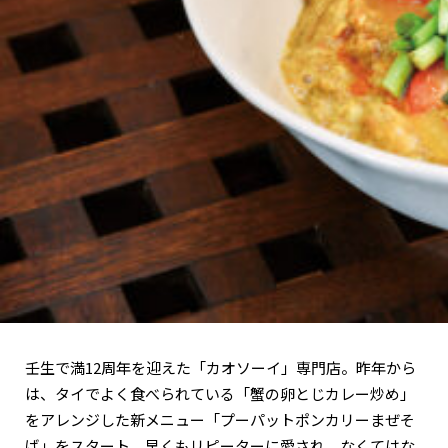
関西で開催。
おすすめの展覧会
おすすめの映画
誠光社で選びました。
おすすめの本
紹介します。
おすすめのイベント
壬生で満12周年を迎えた「カオソーイ」専門店。昨年から
は、タイでよく食べられている「蟹の卵とじカレー炒め」
をアレンジした新メニュー「プーパットポンカリーまぜそ
ば」をスタート。早くもリピーターに愛され、なくてはな