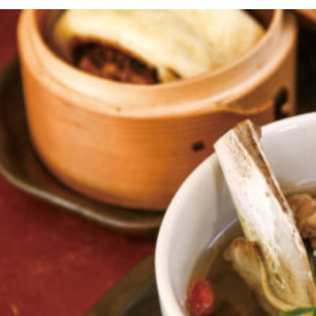
京都おやつクラブ
私と店のはなし
今月の京みやげ
京都の書店
CULTURE
すべて