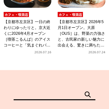
カフェ・喫茶店
カフェ・喫茶店
【京都市左京区】一日の終
【京都市左京区】2026年5
わりにゆったりと。京大近
月1日オープン。大原
くに2026年4月オープン
［OUS］は、野菜の力強さ
［喫茶こるんば］のアイス
と、古民家の新しい魅力に
コーヒーと「気まぐれパス
出会える、驚きに満ちたカ
タ」
フェ
2026.07.16
2026.07.24