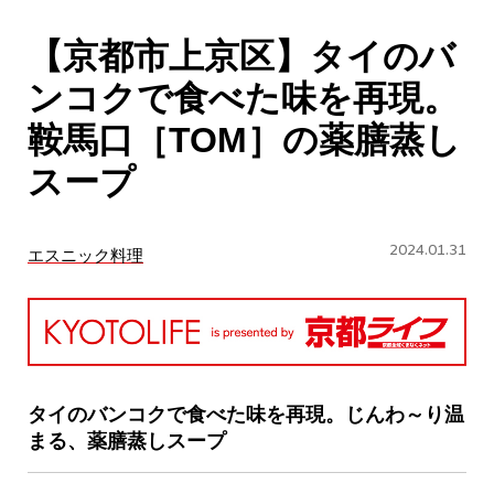
CULTURE
【京都市上京区】タイのバ
ABOUT US
ンコクで食べた味を再現。
Instagram
鞍馬口［TOM］の薬膳蒸し
スープ
チケットプレゼント応募
2024.01.31
エスニック料理
MAIN MENU
SERIES
タイのバンコクで食べた味を再現。じんわ～り温
まる、薬膳蒸しスープ
カレーが好き