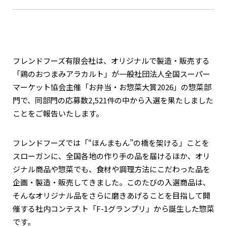
京都おやつクラブ
私と店のはなし
フレンドフーズ有限会社は、オリジナルで製造・販売する
「鶏のおつまみアラカルト」が一般社団法人全国スーパー
今月の京みやげ
マーケット協会主催「お弁当・お惣菜大賞2026」の惣菜部
門で、同部門の応募数2,521件の中から入選を果たしました
京都の書店
ことをご報告いたします。
フレンドフーズでは「“ほんまもん”の橋を架ける」ことを
スローガンに、全国各地の作り手の品を届けるほか、オリ
ジナル商品や惣菜でも、食材や調理方法にこだわった品を
CULTURE
企画・製造・販売してきました。このたびの入選商品は、
そんなオリジナル品をさらに磨きあげることを目指して開
催する社内コンテスト「F-1グランプリ」から誕生した惣菜
すべて
です。