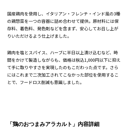
関西で開催。
おすすめの展覧会
国産鶏肉を使用し、イタリアン・フレンチ・インド風の3種
の鶏惣菜を一つの容器に詰め合わせて提供。原材料には保
おすすめの映画
存料、着色料、発色剤などを含まず、安心してお召し上が
りいただけるよう仕上げました。
誠光社で選びました。
おすすめの本
鶏肉を塩とスパイス、ハーブに半日以上漬け込むなど、時
間をかけて製造しながらも、価格は税込1,000円以下に抑え
紹介します。
て手に取りやすさを実現したのもこだわった点です。さら
おすすめのイベント
にはこれまで二次加工されてこなかった部位を使用するこ
とで、フードロス削減も意識しました。
「鶏のおつまみアラカルト」内容詳細