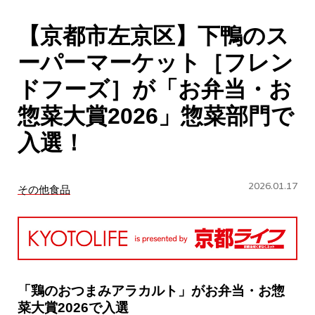
CULTURE
【京都市左京区】下鴨のス
ABOUT US
ーパーマーケット［フレン
Instagram
ドフーズ］が「お弁当・お
惣菜大賞2026」惣菜部門で
チケットプレゼント応募
入選！
2026.01.17
その他食品
MAIN MENU
SERIES
「鶏のおつまみアラカルト」がお弁当・お惣
菜大賞2026で入選
カレーが好き