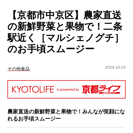
CULTURE
【京都市中京区】農家直送
ABOUT US
の新鮮野菜と果物で！二条
Instagram
駅近く［マルシェノグチ］
のお手頃スムージー
チケットプレゼント応募
2024.10.19
その他食品
MAIN MENU
SERIES
農家直送の新鮮野菜と果物で！みんなが笑顔にな
れるお手頃スムージー
カレーが好き