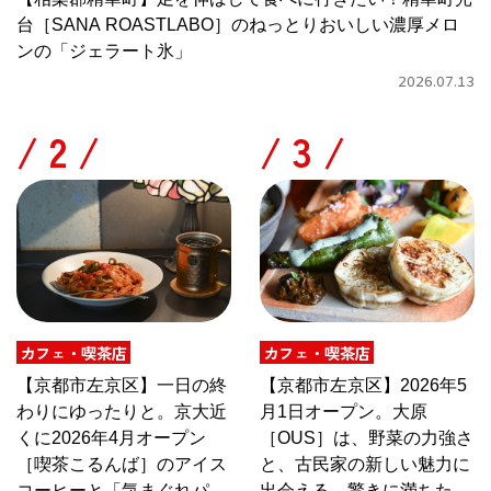
台［SANA ROASTLABO］のねっとりおいしい濃厚メロ
ンの「ジェラート氷」
2026.07.13
/
/
カフェ・喫茶店
カフェ・喫茶店
【京都市左京区】一日の終
【京都市左京区】2026年5
わりにゆったりと。京大近
月1日オープン。大原
くに2026年4月オープン
［OUS］は、野菜の力強さ
［喫茶こるんば］のアイス
と、古民家の新しい魅力に
コーヒーと「気まぐれパス
出会える、驚きに満ちたカ