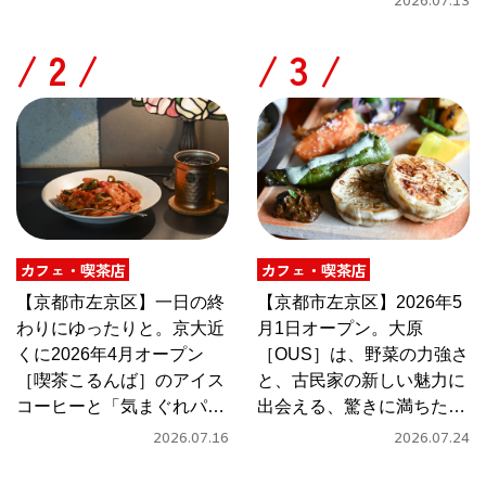
2026.07.13
/
/
カフェ・喫茶店
カフェ・喫茶店
【京都市左京区】一日の終
【京都市左京区】2026年5
わりにゆったりと。京大近
月1日オープン。大原
くに2026年4月オープン
［OUS］は、野菜の力強さ
［喫茶こるんば］のアイス
と、古民家の新しい魅力に
コーヒーと「気まぐれパス
出会える、驚きに満ちたカ
タ」
フェ
2026.07.16
2026.07.24