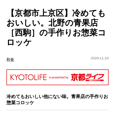
CULTURE
【京都市上京区】冷めても
ABOUT US
おいしい。北野の青果店
Instagram
［西駒］の手作りお惣菜コ
ロッケ
チケットプレゼント応募
2024.11.20
和食
MAIN MENU
SERIES
冷めてもおいしい他にない味。青果店の手作りお
惣菜コロッケ
カレーが好き