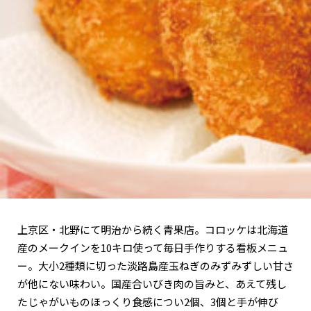
関西で開催。
おすすめの展覧会
おすすめの映画
誠光社で選びました。
おすすめの本
紹介します。
おすすめのイベント
上京区・北野にて明治から続く青果店。コロッケは北海道
産のメークインを10キロ使って毎日手作りする看板メニュ
ー。大小2種類に切った淡路島産玉ねぎのみずみずしい甘さ
が他にない味わい。国産合いびき肉の旨みと、あえて残し
たじゃがいものほっくり食感につい2個、3個と手が伸び