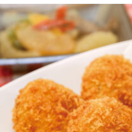
京都おやつクラブ
私と店のはなし
今月の京みやげ
京都の書店
CULTURE
すべて