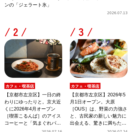
ンの「ジェラート氷」
2026.07.13
/
/
カフェ・喫茶店
カフェ・喫茶店
【京都市左京区】一日の終
【京都市左京区】2026年5
わりにゆったりと。京大近
月1日オープン。大原
くに2026年4月オープン
［OUS］は、野菜の力強さ
［喫茶こるんば］のアイス
と、古民家の新しい魅力に
コーヒーと「気まぐれパス
出会える、驚きに満ちたカ
タ」
フェ
2026.07.16
2026.07.24