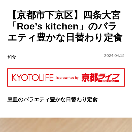
CULTURE
【京都市下京区】四条大宮
ABOUT US
「Roe’s kitchen」のバラ
Instagram
エティ豊かな日替わり定食
チケットプレゼント応募
2024.04.15
和食
MAIN MENU
豆皿のバラエティ豊かな日替わり定食
SERIES
カレーが好き