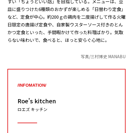
すい「ちょうどいい店」を目指している。メニューは、豆
皿に盛りつけた6種類のおかずが楽しめる「日替わり定食」
など、定食が中心。約200ｇの鶏肉を二度揚げして作る火曜
日限定の唐揚げ定食や、自家製ウスターソース付きのとん
かつ定食といった、手間暇かけて作った料理ばかり。気取
らない味わいで、食べると、ほっと安らぐ心地に。
写真/三村博史 MANABU
/INFOMATION/
Roe’s kitchen
ロエズ キッチン