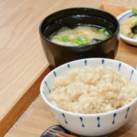
京都おやつクラブ
私と店のはなし
今月の京みやげ
京都の書店
CULTURE
すべて