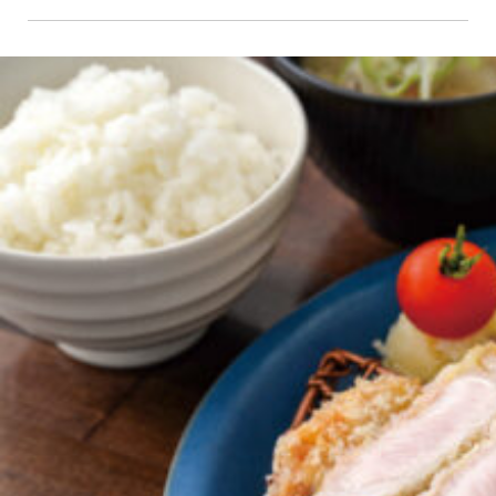
京都おやつクラブ
私と店のはなし
今月の京みやげ
京都の書店
CULTURE
すべて