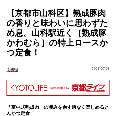
CULTURE
【京都市山科区】熟成豚肉
ABOUT US
の香りと味わいに思わずた
Instagram
め息。山科駅近く［熟成豚
かわむら］の特上ロースか
チケットプレゼント応募
つ定食！
2023.07.03
肉料理
MAIN MENU
SERIES
「京中式熟成肉」の凄みを余す所なく楽しめると
んかつ定食
カレーが好き