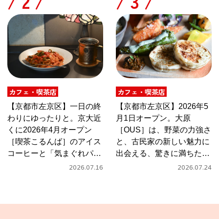
/
/
カフェ・喫茶店
カフェ・喫茶店
【京都市左京区】一日の終
【京都市左京区】2026年5
わりにゆったりと。京大近
月1日オープン。大原
くに2026年4月オープン
［OUS］は、野菜の力強さ
［喫茶こるんば］のアイス
と、古民家の新しい魅力に
コーヒーと「気まぐれパス
出会える、驚きに満ちたカ
タ」
フェ
2026.07.16
2026.07.24