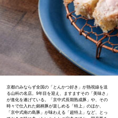
関西で開催。
おすすめの展覧会
おすすめの映画
誠光社で選びました。
おすすめの本
紹介します。
おすすめのイベント
京都のみならず全国の「とんかつ好き」が熱視線を送
る山科の名店。9年目を迎え、ますますその「美味さ」
が進化を遂げている。「京中式長期熟成豚」や、その
時々で仕入れた銘柄豚が楽しめる「特上」のほか、
「京中式南の島豚」が味わえる「超特上」など、とっ