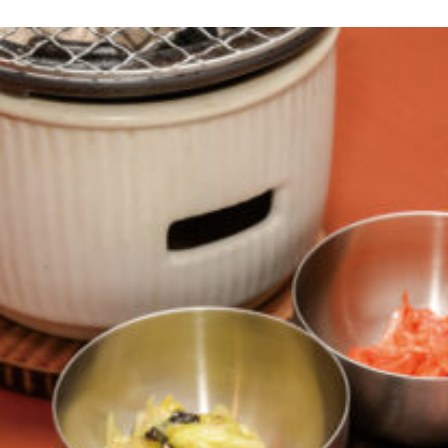
京都おやつクラブ
私と店のはなし
今月の京みやげ
京都の書店
CULTURE
すべて