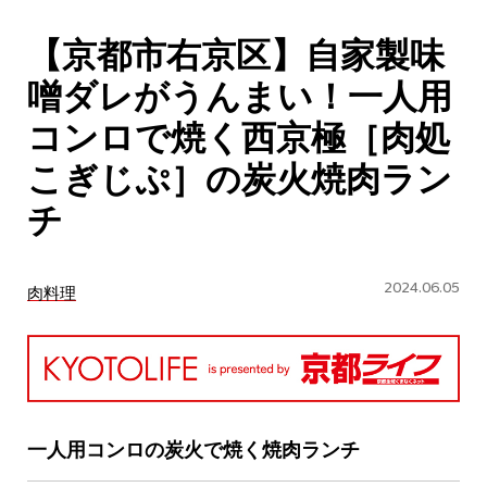
CULTURE
【京都市右京区】自家製味
ABOUT US
噌ダレがうんまい！一人用
Instagram
コンロで焼く西京極［肉処
こぎじぷ］の炭火焼肉ラン
チケットプレゼント応募
チ
2024.06.05
肉料理
MAIN MENU
SERIES
一人用コンロの炭火で焼く焼肉ランチ
カレーが好き