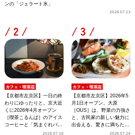
ンの「ジェラート氷」
2026.07.13
/
/
カフェ・喫茶店
カフェ・喫茶店
【京都市左京区】一日の終
【京都市左京区】2026年5
わりにゆったりと。京大近
月1日オープン。大原
くに2026年4月オープン
［OUS］は、野菜の力強さ
［喫茶こるんば］のアイス
と、古民家の新しい魅力に
コーヒーと「気まぐれパス
出会える、驚きに満ちたカ
タ」
フェ
2026.07.16
2026.07.24