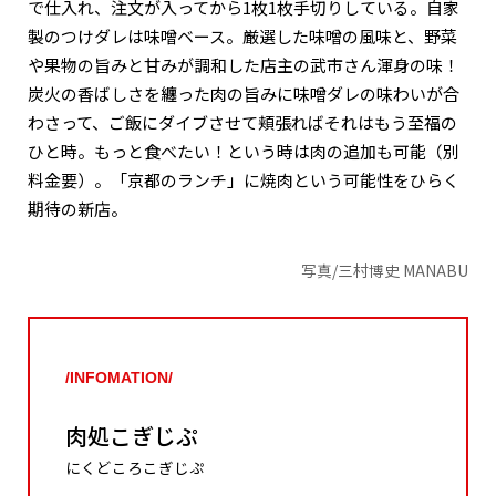
で仕入れ、注文が入ってから1枚1枚手切りしている。自家
製のつけダレは味噌ベース。厳選した味噌の風味と、野菜
や果物の旨みと甘みが調和した店主の武市さん渾身の味！
炭火の香ばしさを纏った肉の旨みに味噌ダレの味わいが合
わさって、ご飯にダイブさせて頬張ればそれはもう至福の
ひと時。もっと食べたい！という時は肉の追加も可能（別
料金要）。「京都のランチ」に焼肉という可能性をひらく
期待の新店。
写真/三村博史 MANABU
/INFOMATION/
肉処こぎじぷ
にくどころこぎじぷ