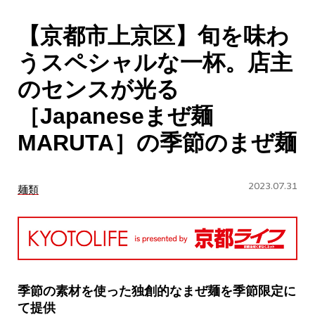
CULTURE
【京都市上京区】旬を味わ
ABOUT US
うスペシャルな一杯。店主
Instagram
のセンスが光る
［Japaneseまぜ麺
チケットプレゼント応募
MARUTA］の季節のまぜ麺
2023.07.31
麺類
MAIN MENU
SERIES
季節の素材を使った独創的なまぜ麺を季節限定に
て提供
カレーが好き