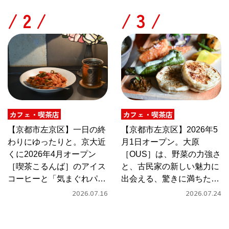
/
/
カフェ・喫茶店
カフェ・喫茶店
【京都市左京区】一日の終
【京都市左京区】2026年5
わりにゆったりと。京大近
月1日オープン。大原
くに2026年4月オープン
［OUS］は、野菜の力強さ
［喫茶こるんば］のアイス
と、古民家の新しい魅力に
コーヒーと「気まぐれパス
出会える、驚きに満ちたカ
タ」
フェ
2026.07.16
2026.07.24