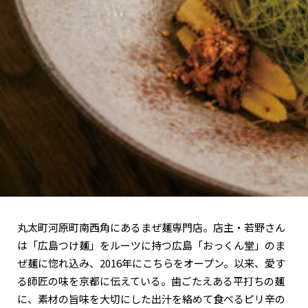
関西で開催。
おすすめの展覧会
おすすめの映画
誠光社で選びました。
おすすめの本
紹介します。
おすすめのイベント
丸太町河原町南西角にあるまぜ麺専門店。店主・若野さん
は「広島つけ麺」をルーツに持つ広島「おっくん堂」のま
ぜ麺に惚れ込み、2016年にこちらをオープン。以来、愛す
る師匠の味を京都に伝えている。歯ごたえある平打ちの麺
に、素材の旨味を大切にした出汁を絡めて食べるピリ辛の