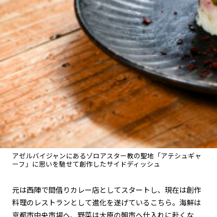
関西で開催。
おすすめの展覧会
おすすめの映画
誠光社で選びました。
おすすめの本
紹介します。
おすすめのイベント
アゼルバイジャンにあるゾロアスター教の聖地「アテシュギャ
ーフ」に思いを馳せて創作したサイドディッシュ
元は西陣で間借りカレー店としてスタートし、現在は創作
料理のレストランとして進化を遂げているこちら。海鮮は
京都市中央市場へ、野菜は大原の朝市へ仕入れに赴くな