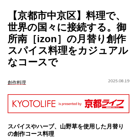
CULTURE
【京都市中京区】料理で、
ABOUT US
世界の国々に接続する。御
Instagram
所南［izon］の月替り創作
スパイス料理をカジュアル
チケットプレゼント応募
なコースで
2025.08.19
創作料理
MAIN MENU
SERIES
スパイスやハーブ、山野草を使用した月替り
の創作コース料理
カレーが好き