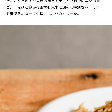
た。ざくろの実や大原の朝市で出会った極小の真桑瓜な
ど、一見ひと癖ある素材も見事に調和し特別なハーモニー
を奏でる。スープ料理には、豆のカレーを。