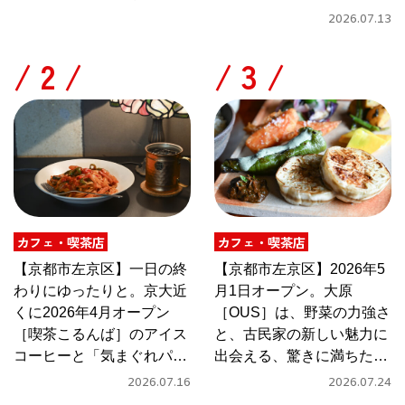
2026.07.13
/
/
カフェ・喫茶店
カフェ・喫茶店
【京都市左京区】一日の終
【京都市左京区】2026年5
わりにゆったりと。京大近
月1日オープン。大原
くに2026年4月オープン
［OUS］は、野菜の力強さ
［喫茶こるんば］のアイス
と、古民家の新しい魅力に
コーヒーと「気まぐれパス
出会える、驚きに満ちたカ
タ」
フェ
2026.07.16
2026.07.24