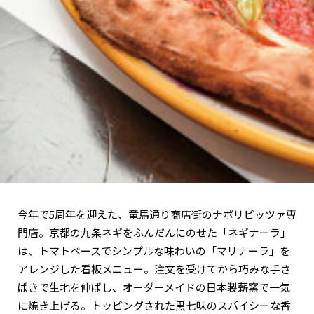
関西で開催。
おすすめの展覧会
おすすめの映画
誠光社で選びました。
おすすめの本
紹介します。
おすすめのイベント
今年で5周年を迎えた、竜馬通り商店街のナポリピッツァ専
門店。京都の九条ネギをふんだんにのせた「ネギナーラ」
は、トマトベースでシンプルな味わいの「マリナーラ」を
アレンジした看板メニュー。注文を受けてから巧みな手さ
ばきで生地を伸ばし、オーダーメイドの日本製薪窯で一気
に焼き上げる。トッピングされた黒七味のスパイシーな香