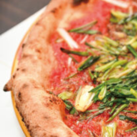
京都おやつクラブ
私と店のはなし
今月の京みやげ
京都の書店
CULTURE
すべて