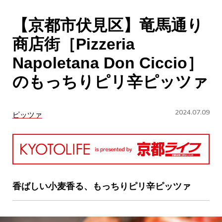
CULTURE
【京都市伏見区】竜馬通り
ABOUT US
商店街［Pizzeria
Instagram
Napoletana Don Ciccio］
のもっちりピリ辛ピッツァ
チケットプレゼント応募
2024.07.09
ピッツァ
MAIN MENU
SERIES
香ばしい小麦香る、もっちりピリ辛ピッツァ
カレーが好き