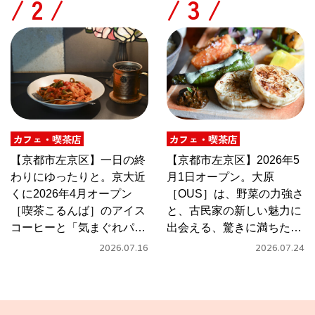
/
/
カフェ・喫茶店
カフェ・喫茶店
【京都市左京区】一日の終
【京都市左京区】2026年5
わりにゆったりと。京大近
月1日オープン。大原
くに2026年4月オープン
［OUS］は、野菜の力強さ
［喫茶こるんば］のアイス
と、古民家の新しい魅力に
コーヒーと「気まぐれパス
出会える、驚きに満ちたカ
タ」
フェ
2026.07.16
2026.07.24