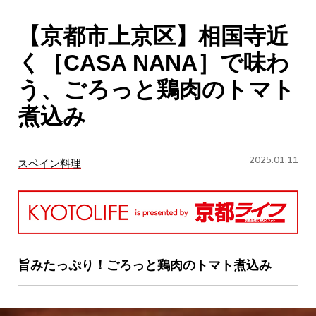
CULTURE
【京都市上京区】相国寺近
ABOUT US
く［CASA NANA］で味わ
Instagram
う、ごろっと鶏肉のトマト
煮込み
チケットプレゼント応募
2025.01.11
スペイン料理
MAIN MENU
SERIES
旨みたっぷり！ごろっと鶏肉のトマト煮込み
カレーが好き