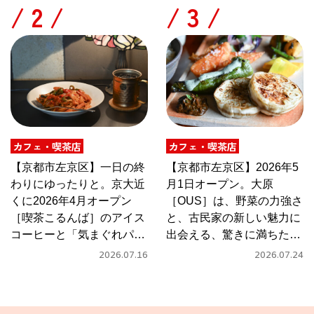
/
/
カフェ・喫茶店
カフェ・喫茶店
【京都市左京区】一日の終
【京都市左京区】2026年5
わりにゆったりと。京大近
月1日オープン。大原
くに2026年4月オープン
［OUS］は、野菜の力強さ
［喫茶こるんば］のアイス
と、古民家の新しい魅力に
コーヒーと「気まぐれパス
出会える、驚きに満ちたカ
タ」
フェ
2026.07.16
2026.07.24