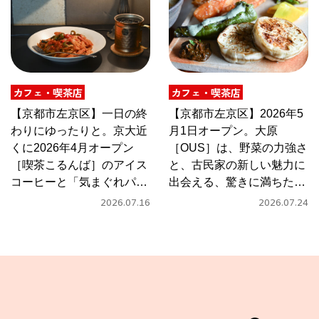
カフェ・喫茶店
カフェ・喫茶店
【京都市左京区】一日の終
【京都市左京区】2026年5
わりにゆったりと。京大近
月1日オープン。大原
くに2026年4月オープン
［OUS］は、野菜の力強さ
［喫茶こるんば］のアイス
と、古民家の新しい魅力に
コーヒーと「気まぐれパス
出会える、驚きに満ちたカ
タ」
フェ
2026.07.16
2026.07.24