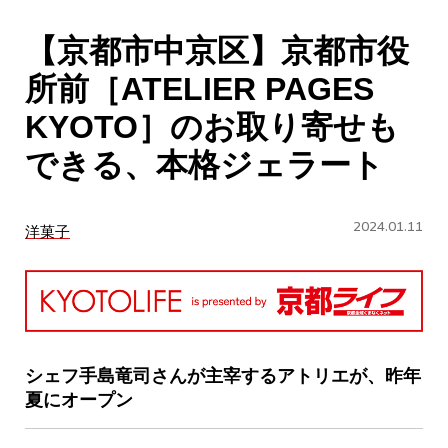
CULTURE
【京都市中京区】京都市役
ABOUT US
所前［ATELIER PAGES
Instagram
KYOTO］のお取り寄せも
できる、本格ジェラート
チケットプレゼント応募
2024.01.11
洋菓子
MAIN MENU
SERIES
シェフ手島竜司さんが主宰するアトリエが、昨年
夏にオープン
カレーが好き