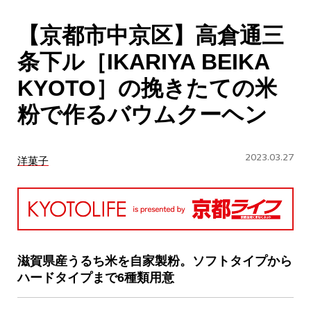
CULTURE
【京都市中京区】高倉通三
ABOUT US
条下ル［IKARIYA BEIKA
Instagram
KYOTO］の挽きたての米
粉で作るバウムクーヘン
チケットプレゼント応募
2023.03.27
洋菓子
MAIN MENU
SERIES
滋賀県産うるち米を自家製粉。ソフトタイプから
ハードタイプまで6種類用意
カレーが好き