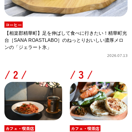
コーヒー
【相楽郡精華町】足を伸ばして食べに行きたい！精華町光
台［SANA ROASTLABO］のねっとりおいしい濃厚メロ
ンの「ジェラート氷」
2026.07.13
/
/
カフェ・喫茶店
カフェ・喫茶店