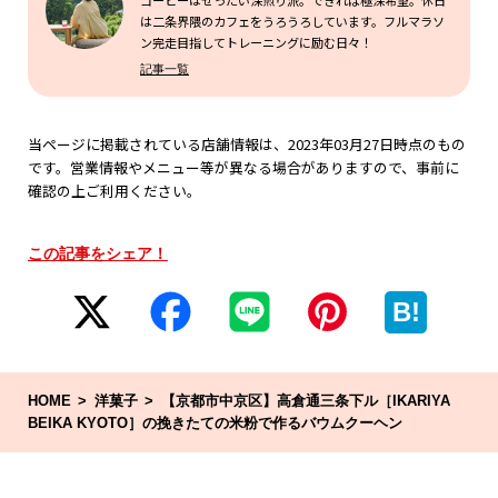
コーヒーはぜったい深煎り派。できれば極深希望。休日
は二条界隈のカフェをうろうろしています。フルマラソ
ン完走目指してトレーニングに励む日々！
記事一覧
当ページに掲載されている店舗情報は、2023年03月27日時点のもの
です。営業情報やメニュー等が異なる場合がありますので、事前に
確認の上ご利用ください。
この記事をシェア！
B!
HOME
洋菓子
【京都市中京区】高倉通三条下ル［IKARIYA
BEIKA KYOTO］の挽きたての米粉で作るバウムクーヘン