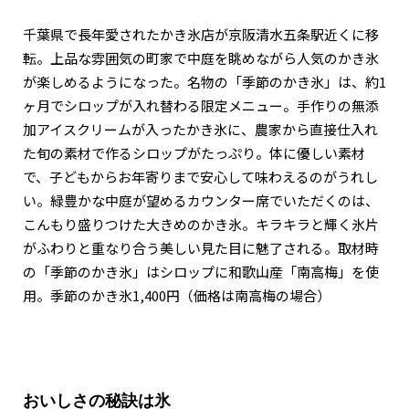
千葉県で長年愛されたかき氷店が京阪清水五条駅近くに移
転。上品な雰囲気の町家で中庭を眺めながら人気のかき氷
が楽しめるようになった。名物の「季節のかき氷」は、約1
ヶ月でシロップが入れ替わる限定メニュー。手作りの無添
加アイスクリームが入ったかき氷に、農家から直接仕入れ
た旬の素材で作るシロップがたっぷり。体に優しい素材
で、子どもからお年寄りまで安心して味わえるのがうれし
い。緑豊かな中庭が望めるカウンター席でいただくのは、
こんもり盛りつけた大きめのかき氷。キラキラと輝く氷片
がふわりと重なり合う美しい見た目に魅了される。取材時
の「季節のかき氷」はシロップに和歌山産「南高梅」を使
用。季節のかき氷1,400円（価格は南高梅の場合）
おいしさの秘訣は氷