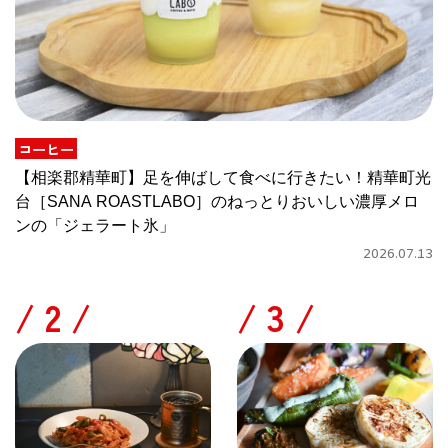
コーヒー
【相楽郡精華町】足を伸ばして食べに行きたい！精華町光
台［SANA ROASTLABO］のねっとりおいしい濃厚メロ
ンの「ジェラート氷」
2026.07.13
/
/