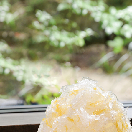
京都おやつクラブ
私と店のはなし
今月の京みやげ
京都の書店
CULTURE
すべて