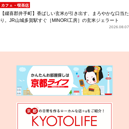
カフェ・喫茶店
【綴喜郡井手町】香ばしい玄米が引き出す、まろやかな口当た
り。JR山城多賀駅すぐ［MINORI工房］の玄米ジェラート
2026.08.07