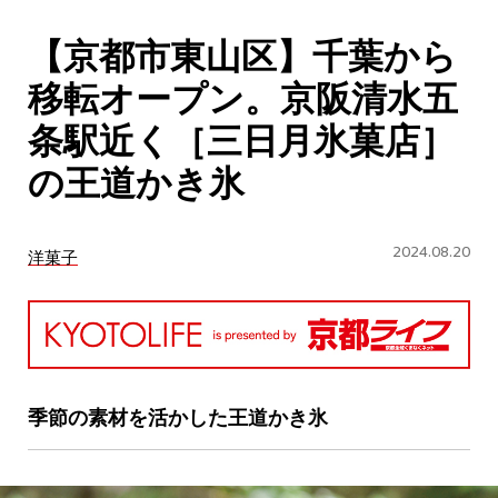
CULTURE
【京都市東山区】千葉から
ABOUT US
移転オープン。京阪清水五
Instagram
条駅近く［三日月氷菓店］
の王道かき氷
チケットプレゼント応募
2024.08.20
洋菓子
MAIN MENU
SERIES
季節の素材を活かした王道かき氷
カレーが好き