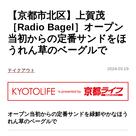
CULTURE
【京都市北区】上賀茂
ABOUT US
［Radio Bagel］オープン
Instagram
当初からの定番サンドをほ
うれん草のベーグルで
チケットプレゼント応募
2024.03.19
テイクアウト
MAIN MENU
SERIES
オープン当初からの定番サンドを緑鮮やかなほう
れん草のベーグルで
カレーが好き