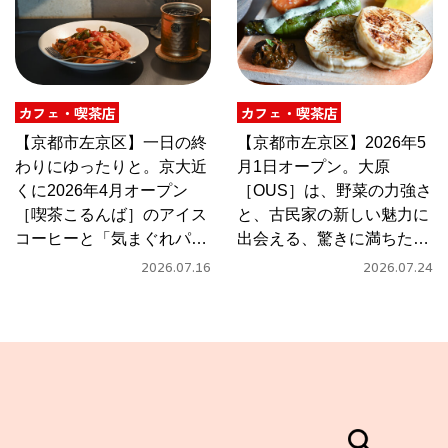
カフェ・喫茶店
カフェ・喫茶店
【京都市左京区】一日の終
【京都市左京区】2026年5
わりにゆったりと。京大近
月1日オープン。大原
くに2026年4月オープン
［OUS］は、野菜の力強さ
［喫茶こるんば］のアイス
と、古民家の新しい魅力に
コーヒーと「気まぐれパス
出会える、驚きに満ちたカ
タ」
フェ
2026.07.16
2026.07.24