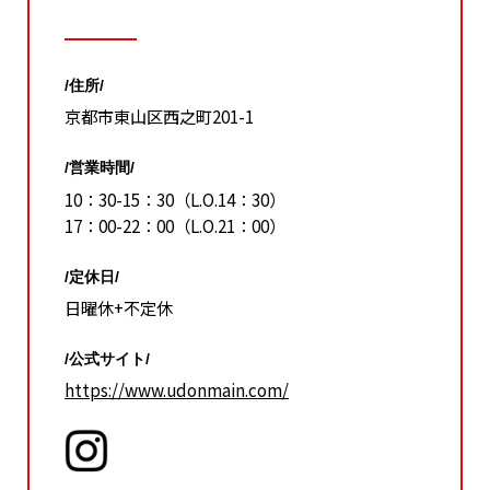
/住所/
京都市東山区西之町201-1
/営業時間/
10：30-15：30（L.O.14：30）
17：00-22：00（L.O.21：00）
/定休日/
日曜休+不定休
/公式サイト/
https://www.udonmain.com/