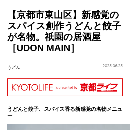
CULTURE
【京都市東山区】新感覚の
ABOUT US
スパイス創作うどんと餃子
Instagram
が名物。祇園の居酒屋
［UDON MAIN］
チケットプレゼント応募
2025.06.25
うどん
MAIN MENU
SERIES
うどんと餃子、スパイス香る新感覚の名物メニュ
ー
カレーが好き