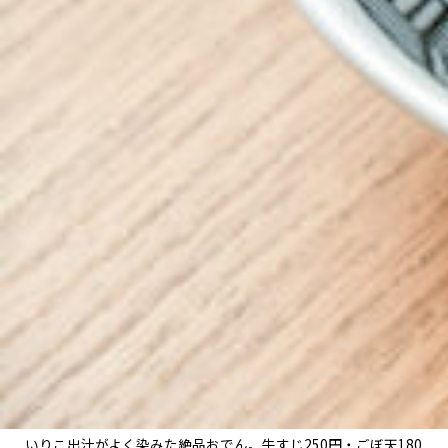
いりこ出汁がよく染みた絶品おでん。牛すじ250円・ごぼ天180