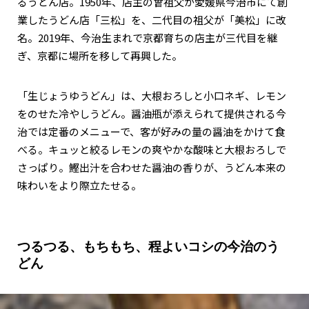
るうどん店。1950年、店主の曾祖父が愛媛県今治市にて創
業したうどん店「三松」を、二代目の祖父が「美松」に改
名。2019年、今治生まれで京都育ちの店主が三代目を継
ぎ、京都に場所を移して再興した。
「生じょうゆうどん」は、大根おろしと小口ネギ、レモン
をのせた冷やしうどん。醤油瓶が添えられて提供される今
治では定番のメニューで、客が好みの量の醤油をかけて食
べる。キュッと絞るレモンの爽やかな酸味と大根おろしで
さっぱり。鰹出汁を合わせた醤油の香りが、うどん本来の
味わいをより際立たせる。
つるつる、もちもち、程よいコシの今治のう
どん