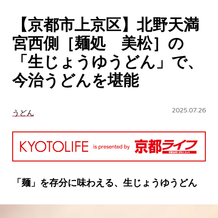
CULTURE
【京都市上京区】北野天満
ABOUT US
宮西側［麺処 美松］の
Instagram
「生じょうゆうどん」で、
今治うどんを堪能
チケットプレゼント応募
2025.07.26
うどん
MAIN MENU
SERIES
「麺」を存分に味わえる、生じょうゆうどん
カレーが好き