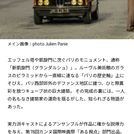
関西で開催。
おすすめの展覧会
おすすめの映画
誠光社で選びました。
メイン画像：photo Julien Panie
おすすめの本
エッフェル塔や凱旋門に次ぐパリのモニュメント、通称
紹介します。
「新凱旋門（グランダルシュ）」。ルーヴル美術館のガラ
おすすめのイベント
スのピラミッドから一直線に連なる「パリの歴史軸」上に
そびえ、パリ西部郊外のデファンス地区に建つ、ひと際異
彩を放つキューブ状の巨大建築。 その完成の裏には、一人
の名もなき建築家の運命を揺るがした、知られざる物語が
あった。
実力派キャストによるアンサンブルが作品に確かな説得力
を与え、第78回カンヌ国際映画祭「ある視点」部門出品、