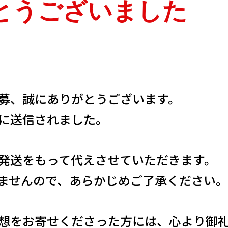
NEW OPEN
とうございました
CULTURE
関西で開催。
募、誠にありがとうございます。
に送信されました。
おすすめの映
誠光社で選び
発送をもって代えさせていただきます。
ませんので、あらかじめご了承ください。
紹介します。
想をお寄せくださった方には、心より御