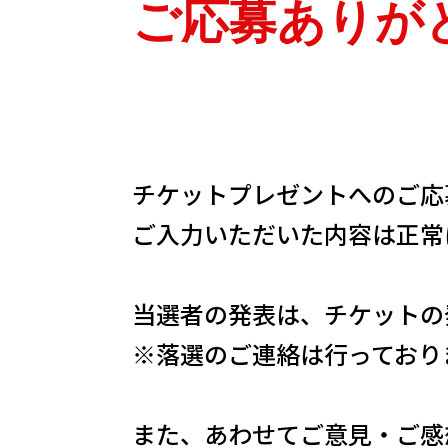
SPECIAL
ご応募ありが
SERIES
カレーが好き
チケットプレゼントへのご応
ご入力いただいた内容は正常
京都おやつクラブ
私と店のはなし
当選者の発表は、チケットの
※落選のご連絡は行っており
今月の京みやげ
また、あわせてご意見・ご感
京都の書店