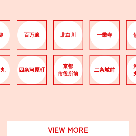
柳
百万遍
北白川
一乗寺
京都
烏丸
四条河原町
二条城前
市役所前
VIEW MORE