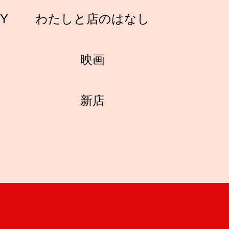
RY
わたしと店のはなし
映画
新店