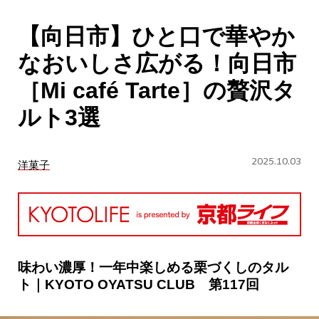
CULTURE
【向日市】ひと口で華やか
ABOUT US
なおいしさ広がる！向日市
Instagram
［Mi café Tarte］の贅沢タ
ルト3選
チケットプレゼント応募
2025.10.03
洋菓子
MAIN MENU
SERIES
味わい濃厚！一年中楽しめる栗づくしのタル
ト｜KYOTO OYATSU CLUB 第117回
カレーが好き