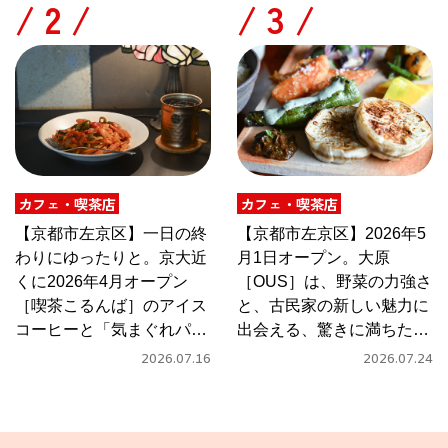
/
/
カフェ・喫茶店
カフェ・喫茶店
【京都市左京区】一日の終
【京都市左京区】2026年5
わりにゆったりと。京大近
月1日オープン。大原
くに2026年4月オープン
［OUS］は、野菜の力強さ
［喫茶こるんば］のアイス
と、古民家の新しい魅力に
コーヒーと「気まぐれパス
出会える、驚きに満ちたカ
タ」
フェ
2026.07.16
2026.07.24