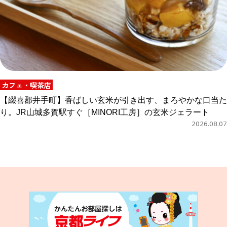
カフェ・喫茶店
【綴喜郡井手町】香ばしい玄米が引き出す、まろやかな口当た
り。JR山城多賀駅すぐ［MINORI工房］の玄米ジェラート
2026.08.07