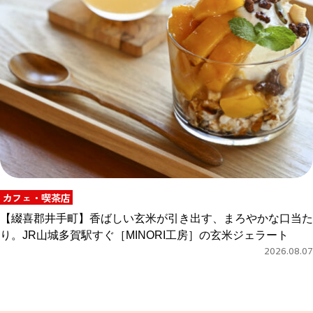
カフェ・喫茶店
【綴喜郡井手町】香ばしい玄米が引き出す、まろやかな口当た
り。JR山城多賀駅すぐ［MINORI工房］の玄米ジェラート
2026.08.07