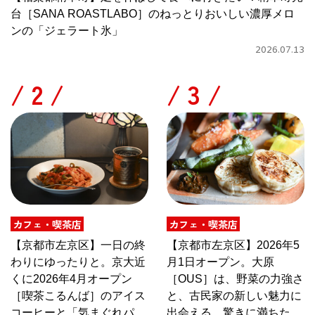
台［SANA ROASTLABO］のねっとりおいしい濃厚メロ
ンの「ジェラート氷」
2026.07.13
/
/
カフェ・喫茶店
カフェ・喫茶店
【京都市左京区】一日の終
【京都市左京区】2026年5
わりにゆったりと。京大近
月1日オープン。大原
くに2026年4月オープン
［OUS］は、野菜の力強さ
［喫茶こるんば］のアイス
と、古民家の新しい魅力に
コーヒーと「気まぐれパス
出会える、驚きに満ちたカ