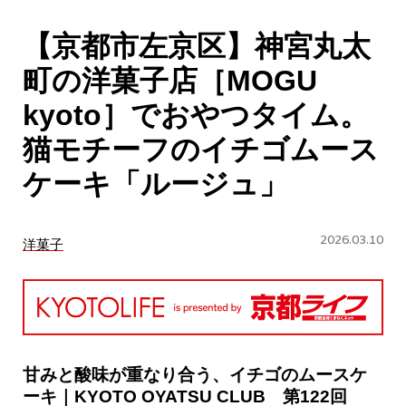
CULTURE
【京都市左京区】神宮丸太
ABOUT US
町の洋菓子店［MOGU
Instagram
kyoto］でおやつタイム。
猫モチーフのイチゴムース
チケットプレゼント応募
ケーキ「ルージュ」
2026.03.10
洋菓子
MAIN MENU
SERIES
甘みと酸味が重なり合う、イチゴのムースケ
ーキ｜KYOTO OYATSU CLUB 第122回
カレーが好き