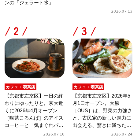
ンの「ジェラート氷」
2026.07.13
/
/
カフェ・喫茶店
カフェ・喫茶店
【京都市左京区】一日の終
【京都市左京区】2026年5
わりにゆったりと。京大近
月1日オープン。大原
くに2026年4月オープン
［OUS］は、野菜の力強さ
［喫茶こるんば］のアイス
と、古民家の新しい魅力に
コーヒーと「気まぐれパス
出会える、驚きに満ちたカ
タ」
フェ
2026.07.16
2026.07.24