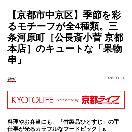
CULTURE
【京都市中京区】季節を彩
ABOUT US
るモチーフが全4種類。三
Instagram
条河原町［公長斎小菅 京都
本店］のキュートな「果物
チケットプレゼント応募
串」
2026.03.11
雑貨
MAIN MENU
SERIES
料理やお弁当にも。「竹製品ひとすじ」の手
仕事が光るカラフルなフードピック｜a
カレーが好き