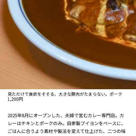
関西で開催。
おすすめの展覧会
おすすめの映画
誠光社で選びました。
おすすめの本
紹介します。
おすすめのイベント
見ただけで食欲をそそる、大きな豚肉がたまらない。ポーク
1,200円
2025年8月にオープンした、夫婦で営むカレー専門店。カ
レーはチキンとポークのみ。自家製ブイヨンをベースに、
ごはんに合うよう素材や製法を変えて仕上げた、二つの味