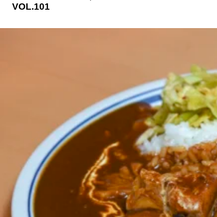
VOL.101
京都おやつクラブ
私と店のはなし
今月の京みやげ
京都の書店
CULTURE
すべて