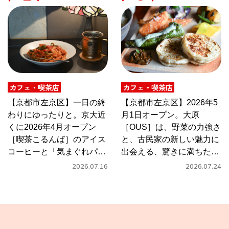
カフェ・喫茶店
カフェ・喫茶店
【京都市左京区】一日の終
【京都市左京区】2026年5
わりにゆったりと。京大近
月1日オープン。大原
くに2026年4月オープン
［OUS］は、野菜の力強さ
［喫茶こるんば］のアイス
と、古民家の新しい魅力に
コーヒーと「気まぐれパス
出会える、驚きに満ちたカ
タ」
フェ
2026.07.16
2026.07.24