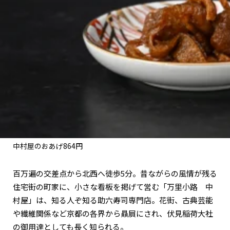
関西で開催。
おすすめの展覧会
おすすめの映画
誠光社で選びました。
おすすめの本
紹介します。
おすすめのイベント
中村屋のおあげ864円
百万遍の交差点から北西へ徒歩5分。昔ながらの風情が残る
住宅街の町家に、小さな看板を掲げて営む「万里小路 中
村屋」は、知る人ぞ知る助六寿司専門店。花街、古典芸能
や繊維関係など京都の各界から贔屓にされ、伏見稲荷大社
の御用達としても長く知られる。