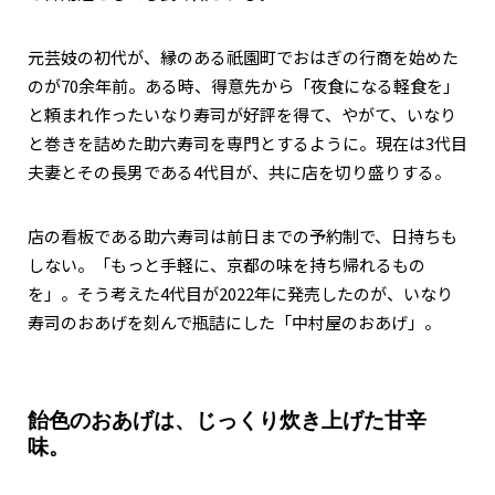
元芸妓の初代が、縁のある祇園町でおはぎの行商を始めた
のが70余年前。ある時、得意先から「夜食になる軽食を」
と頼まれ作ったいなり寿司が好評を得て、やがて、いなり
と巻きを詰めた助六寿司を専門とするように。現在は3代目
夫妻とその長男である4代目が、共に店を切り盛りする。
店の看板である助六寿司は前日までの予約制で、日持ちも
しない。「もっと手軽に、京都の味を持ち帰れるもの
を」。そう考えた4代目が2022年に発売したのが、いなり
寿司のおあげを刻んで瓶詰にした「中村屋のおあげ」。
飴色のおあげは、じっくり炊き上げた甘辛
味。