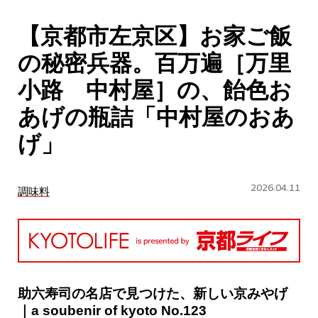
CULTURE
【京都市左京区】お家ご飯
ABOUT US
の秘密兵器。百万遍［万里
Instagram
小路 中村屋］の、飴色お
あげの瓶詰「中村屋のおあ
チケットプレゼント応募
げ」
2026.04.11
調味料
MAIN MENU
SERIES
助六寿司の名店で見つけた、新しい京みやげ
｜a soubenir of kyoto No.123
カレーが好き