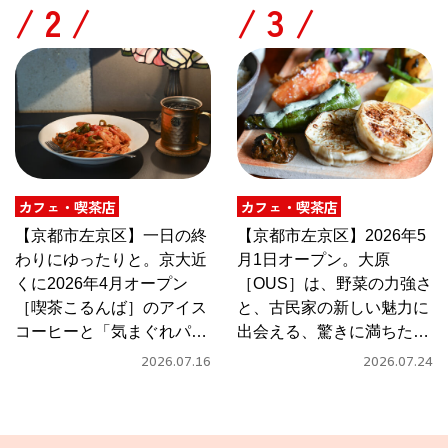
/
/
カフェ・喫茶店
カフェ・喫茶店
【京都市左京区】一日の終
【京都市左京区】2026年5
わりにゆったりと。京大近
月1日オープン。大原
くに2026年4月オープン
［OUS］は、野菜の力強さ
［喫茶こるんば］のアイス
と、古民家の新しい魅力に
コーヒーと「気まぐれパス
出会える、驚きに満ちたカ
タ」
フェ
2026.07.16
2026.07.24