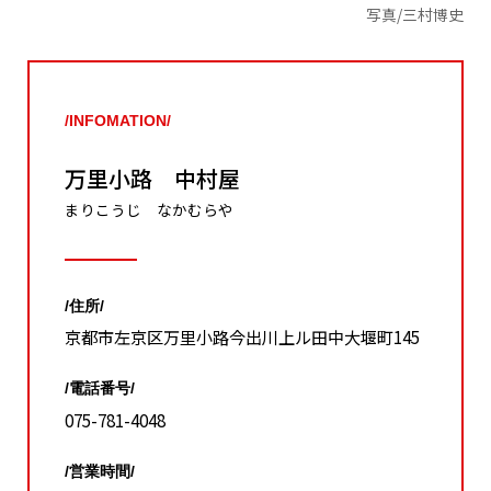
写真/三村博史
/INFOMATION/
万里小路 中村屋
まりこうじ なかむらや
/住所/
京都市左京区万里小路今出川上ル田中大堰町145
/電話番号/
075-781-4048
/営業時間/