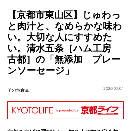
CULTURE
【京都市東山区】じゅわっ
ABOUT US
と肉汁と、なめらかな味わ
Instagram
い。大切な人にすすめた
い。清水五条［ハム工房
チケットプレゼント応募
古都］の「無添加 プレー
ンソーセージ」
2026.07.04
その他食品
MAIN MENU
SERIES
カレーが好き