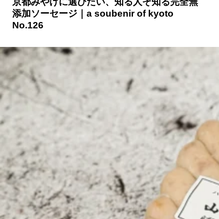
京都みやげに選びたい、知る人ぞ知る完全無
添加ソーセージ｜a soubenir of kyoto
京都おやつクラブ
No.126
私と店のはなし
今月の京みやげ
京都の書店
CULTURE
すべて