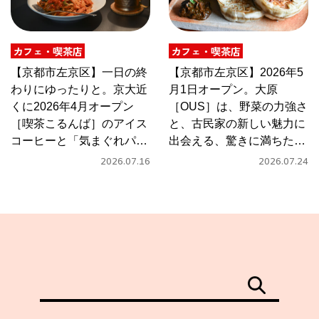
カフェ・喫茶店
カフェ・喫茶店
【京都市左京区】一日の終
【京都市左京区】2026年5
わりにゆったりと。京大近
月1日オープン。大原
くに2026年4月オープン
［OUS］は、野菜の力強さ
［喫茶こるんば］のアイス
と、古民家の新しい魅力に
コーヒーと「気まぐれパス
出会える、驚きに満ちたカ
タ」
フェ
2026.07.16
2026.07.24