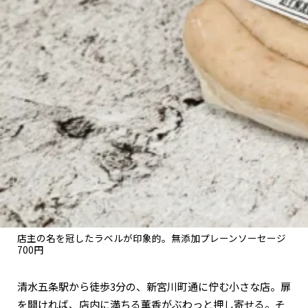
関西で開催。
おすすめの展覧会
おすすめの映画
誠光社で選びました。
おすすめの本
紹介します。
おすすめのイベント
店主の名を冠したラベルが印象的。無添加プレーンソーセージ
700円
清水五条駅から徒歩3分の、新宮川町通に佇む小さな店。扉
を開ければ、店内に満ちる薫香がぶわっと押し寄せる。そ