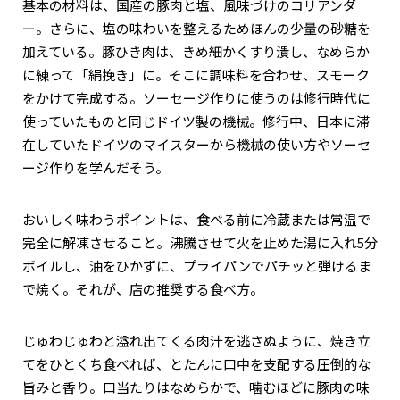
基本の材料は、国産の豚肉と塩、風味づけのコリアンダ
ー。さらに、塩の味わいを整えるためほんの少量の砂糖を
加えている。豚ひき肉は、きめ細かくすり潰し、なめらか
に練って「絹挽き」に。そこに調味料を合わせ、スモーク
をかけて完成する。ソーセージ作りに使うのは修行時代に
使っていたものと同じドイツ製の機械。修行中、日本に滞
在していたドイツのマイスターから機械の使い方やソーセ
ージ作りを学んだそう。
おいしく味わうポイントは、食べる前に冷蔵または常温で
完全に解凍させること。沸騰させて火を止めた湯に入れ5分
ボイルし、油をひかずに、プライパンでパチッと弾けるま
で焼く。それが、店の推奨する食べ方。
じゅわじゅわと溢れ出てくる肉汁を逃さぬように、焼き立
てをひとくち食べれば、とたんに口中を支配する圧倒的な
旨みと香り。口当たりはなめらかで、噛むほどに豚肉の味