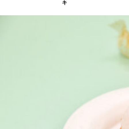
キ
京都おやつクラブ
私と店のはなし
今月の京みやげ
京都の書店
CULTURE
すべて