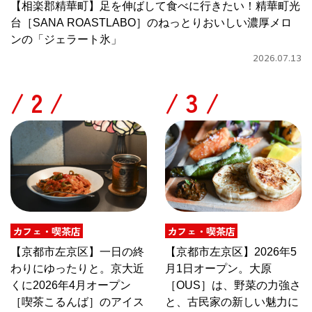
【相楽郡精華町】足を伸ばして食べに行きたい！精華町光
台［SANA ROASTLABO］のねっとりおいしい濃厚メロ
ンの「ジェラート氷」
2026.07.13
/
/
カフェ・喫茶店
カフェ・喫茶店
【京都市左京区】一日の終
【京都市左京区】2026年5
わりにゆったりと。京大近
月1日オープン。大原
くに2026年4月オープン
［OUS］は、野菜の力強さ
［喫茶こるんば］のアイス
と、古民家の新しい魅力に