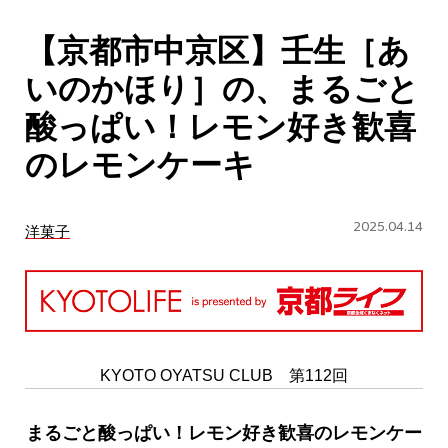
CULTURE
【京都市中京区】壬生［あ
ABOUT US
いのかほり］の、まるごと
Instagram
酸っぱい！レモン好き歓喜
のレモンケーキ
チケットプレゼント応募
2025.04.14
洋菓子
MAIN MENU
SERIES
KYOTO OYATSU CLUB 第112回
まるごと酸っぱい！レモン好き歓喜のレモンケー
カレーが好き