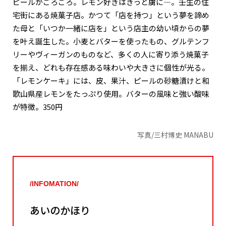
ピールがごろごろ。レモン好きはきっと虜に―。壬生の住
宅街にある焼菓子店。かつて「店を持つ」という夢を諦め
た母と「いつか一緒に店を」という店主の幼い頃からの夢
を叶え誕生した。小麦とバターを使ったもの、グルテンフ
リーやヴィーガンのものなど、多くの人に寄り添う焼菓子
を揃え、どれも存在感ある味わいや大きさに個性が光る。
「レモンケーキ」には、皮、果汁、ピールの砂糖漬けと和
歌山県産レモンをたっぷり使用。バターの風味と強い酸味
が特徴。350円
写真/三村博史 MANABU
/INFOMATION/
あいのかほり