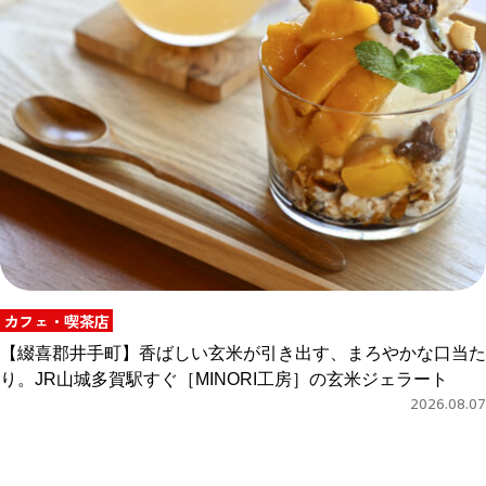
カフェ・喫茶店
【綴喜郡井手町】香ばしい玄米が引き出す、まろやかな口当た
り。JR山城多賀駅すぐ［MINORI工房］の玄米ジェラート
2026.08.07