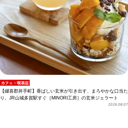
カフェ・喫茶店
【綴喜郡井手町】香ばしい玄米が引き出す、まろやかな口当た
り。JR山城多賀駅すぐ［MINORI工房］の玄米ジェラート
2026.08.07