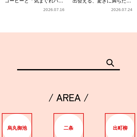
コーヒーと「気まぐれパス
出会える、驚きに満ちたカ
タ」
フェ
2026.07.16
2026.07.24
/ AREA /
烏丸御池
二条
出町柳