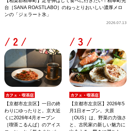
【相楽郡精華町】足を伸ばして食べに行きたい！精華町光
台［SANA ROASTLABO］のねっとりおいしい濃厚メロ
ンの「ジェラート氷」
2026.07.13
/
/
カフェ・喫茶店
カフェ・喫茶店
【京都市左京区】一日の終
【京都市左京区】2026年5
わりにゆったりと。京大近
月1日オープン。大原
くに2026年4月オープン
［OUS］は、野菜の力強さ
［喫茶こるんば］のアイス
と、古民家の新しい魅力に