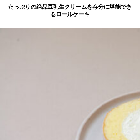
たっぷりの絶品豆乳生クリームを存分に堪能でき
るロールケーキ
京都おやつクラブ
私と店のはなし
今月の京みやげ
京都の書店
CULTURE
すべて