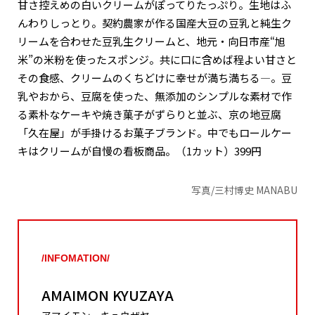
甘さ控えめの白いクリームがぽってりたっぷり。生地はふ
んわりしっとり。契約農家が作る国産大豆の豆乳と純生ク
リームを合わせた豆乳生クリームと、地元・向日市産“旭
米”の米粉を使ったスポンジ。共に口に含めば程よい甘さと
その食感、クリームのくちどけに幸せが満ち満ちる―。豆
乳やおから、豆腐を使った、無添加のシンプルな素材で作
る素朴なケーキや焼き菓子がずらりと並ぶ、京の地豆腐
「久在屋」が手掛けるお菓子ブランド。中でもロールケー
キはクリームが自慢の看板商品。（1カット）399円
写真/三村博史 MANABU
/INFOMATION/
AMAIMON KYUZAYA