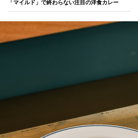
「マイルド」で終わらない注目の洋食カレー
京都おやつクラブ
私と店のはなし
今月の京みやげ
京都の書店
CULTURE
すべて