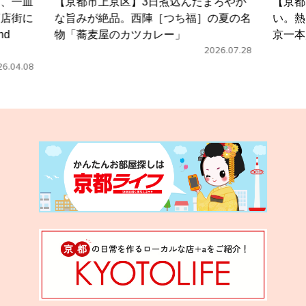
京区】3日煮込んだまろやか
【京都市中京区】甘辛スープ
品。西陣［つち福］の夏の名
い。熱々を頬張る、四条大宮
のカツカレー」
京一本店］のカレー中華
2026.07.28