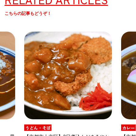
こちらの記事もどうぞ！
ば
カレー