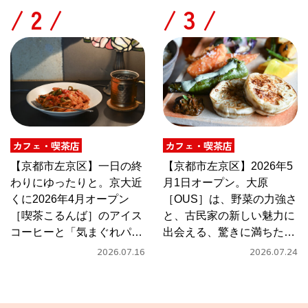
/
/
カフェ・喫茶店
カフェ・喫茶店
【京都市左京区】一日の終
【京都市左京区】2026年5
わりにゆったりと。京大近
月1日オープン。大原
くに2026年4月オープン
［OUS］は、野菜の力強さ
［喫茶こるんば］のアイス
と、古民家の新しい魅力に
コーヒーと「気まぐれパス
出会える、驚きに満ちたカ
タ」
フェ
2026.07.16
2026.07.24