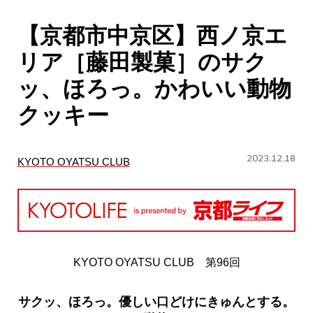
CULTURE
【京都市中京区】西ノ京エ
ABOUT US
リア［藤田製菓］のサク
Instagram
ッ、ほろっ。かわいい動物
クッキー
チケットプレゼント応募
2023.12.18
KYOTO OYATSU CLUB
MAIN MENU
SERIES
KYOTO OYATSU CLUB 第96回
サクッ、ほろっ。優しい口どけにきゅんとする。
カレーが好き