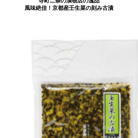
寺町二条の漬物店の逸品
風味絶佳！京都産壬生菜の刻み古漬
京都おやつクラブ
私と店のはなし
今月の京みやげ
京都の書店
CULTURE
すべて