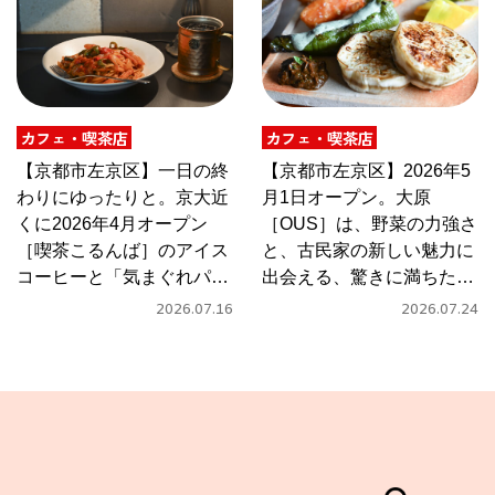
カフェ・喫茶店
カフェ・喫茶店
【京都市左京区】一日の終
【京都市左京区】2026年5
わりにゆったりと。京大近
月1日オープン。大原
くに2026年4月オープン
［OUS］は、野菜の力強さ
［喫茶こるんば］のアイス
と、古民家の新しい魅力に
コーヒーと「気まぐれパス
出会える、驚きに満ちたカ
タ」
フェ
2026.07.16
2026.07.24