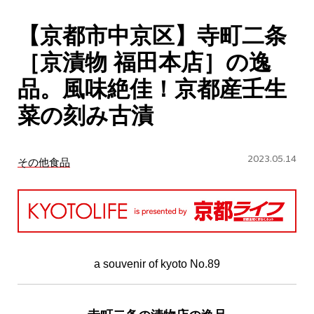
CULTURE
【京都市中京区】寺町二条
ABOUT US
［京漬物 福田本店］の逸
Instagram
品。風味絶佳！京都産壬生
菜の刻み古漬
チケットプレゼント応募
2023.05.14
その他食品
MAIN MENU
SERIES
a souvenir of kyoto No.89
カレーが好き